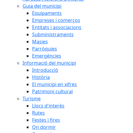
Guia del municipi
Equipaments
Empreses i comerços
Entitats i associacions
Subministraments
Masies
Parròquies
Emergències
Informació del municipi
Introducció
Història
El municipi en xifres
Patrimoni cultural
Turisme
Llocs d'interès
Rutes
Festes i fires
On dormir