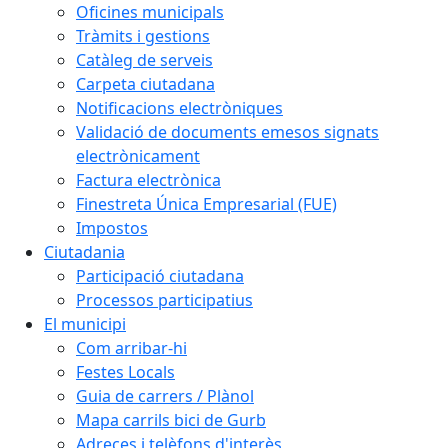
Oficines municipals
Tràmits i gestions
Catàleg de serveis
Carpeta ciutadana
Notificacions electròniques
Validació de documents emesos signats
electrònicament
Factura electrònica
Finestreta Única Empresarial (FUE)
Impostos
Ciutadania
Participació ciutadana
Processos participatius
El municipi
Com arribar-hi
Festes Locals
Guia de carrers / Plànol
Mapa carrils bici de Gurb
Adreces i telèfons d'interès