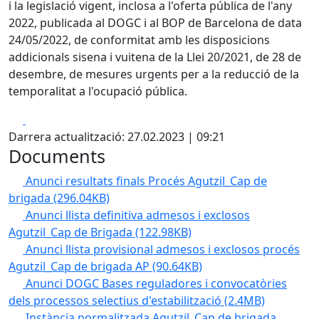
i la legislació vigent, inclosa a l'oferta pública de l'any
2022, publicada al DOGC i al BOP de Barcelona de data
24/05/2022, de conformitat amb les disposicions
addicionals sisena i vuitena de la Llei 20/2021, de 28 de
desembre, de mesures urgents per a la reducció de la
temporalitat a l'ocupació pública.
Facebook
X
Darrera actualització: 27.02.2023 | 09:21
Documents
Anunci resultats finals Procés Agutzil_Cap de
brigada
(296.04KB)
Anunci llista definitiva admesos i exclosos
Agutzil_Cap de Brigada
(122.98KB)
Anunci llista provisional admesos i exclosos procés
Agutzil_Cap de brigada AP
(90.64KB)
Anunci DOGC Bases reguladores i convocatòries
dels processos selectius d'estabilització
(2.4MB)
Instància normalitzada Agutzil_Cap de brigada