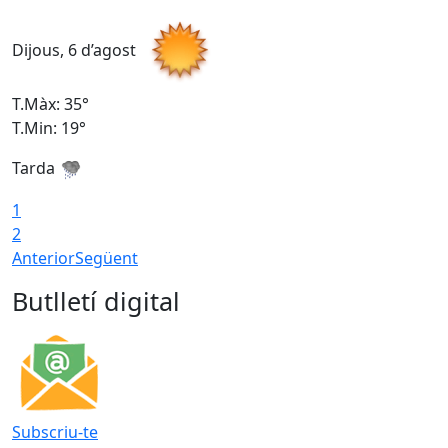
Dijous, 6 d’agost
D
T.Màx: 35°
T
T.Min: 19°
T
Tarda
1
2
Anterior
Següent
Butlletí digital
Subscriu-te