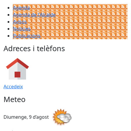
Agenda
Agenda de l'Alcalde
Avisos
Notícies
Publicacions
Adreces i telèfons
Accedeix
Meteo
Diumenge, 9 d’agost
D