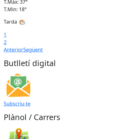
T.Màx: 37°
T
T.Min: 18°
T
Tarda
T
1
2
Anterior
Següent
Butlletí digital
Subscriu-te
Plànol / Carrers