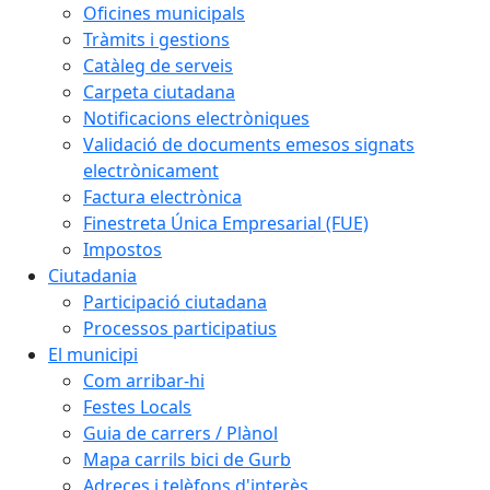
Oficines municipals
Tràmits i gestions
Catàleg de serveis
Carpeta ciutadana
Notificacions electròniques
Validació de documents emesos signats
electrònicament
Factura electrònica
Finestreta Única Empresarial (FUE)
Impostos
Ciutadania
Participació ciutadana
Processos participatius
El municipi
Com arribar-hi
Festes Locals
Guia de carrers / Plànol
Mapa carrils bici de Gurb
Adreces i telèfons d'interès