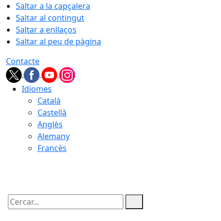
Saltar a la capçalera
Saltar al contingut
Saltar a enllaços
Saltar al peu de pàgina
Contacte
Idiomes
Català
Castellà
Anglès
Alemany
Francès
09.08.2026 | 04:38
Cercar: