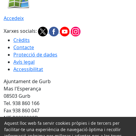
Accedeix
Xarxes socials:
Crèdits
Contacte
Protecció de dades
Avís legal
Accessibilitat
Ajuntament de Gurb
Mas l'Esperança
08503 Gurb
Tel. 938 860 166
Fax 938 860 047
NIF P0809900D
Aquest lloc web fa servir cookies pròpies i de tercers per
Amb la col·laboració de:
facilitar-te una experiència de navegació òptima i recollir
informació anònima per millorar i adaptar-nos a les teves