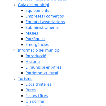
Guia del municipi
Equipaments
Empreses i comerços
Entitats i associacions
Subministraments
Masies
Parròquies
Emergències
Informació del municipi
Introducció
Història
El municipi en xifres
Patrimoni cultural
Turisme
Llocs d'interès
Rutes
Festes i fires
On dormir