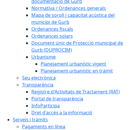
documentació de Gurb
Normativa / Ordenances generals
Mapa de soroll i capacitat acústica del
municipi de Gurb
Ordenances fiscals
Ordenances solars
Document únic de Protecció municipal de
Gurb (DUPROCIM)
Urbanisme
Planejament urbanístic vigent
Planejament urbanístic en tràmit
Seu electrònica
Transparència
Registre d'Activitats de Tractament (RAT)
Portal de transparència
InfoParticipa
Dret d'accés a la informació
Serveis i tràmits
Pagaments en línea