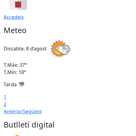
Accedeix
Meteo
Dissabte, 8 d’agost
D
T.Màx: 37°
T
T.Min: 18°
T
Tarda
T
1
2
Anterior
Següent
Butlletí digital