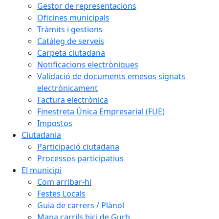
Gestor de representacions
Oficines municipals
Tràmits i gestions
Catàleg de serveis
Carpeta ciutadana
Notificacions electròniques
Validació de documents emesos signats
electrònicament
Factura electrònica
Finestreta Única Empresarial (FUE)
Impostos
Ciutadania
Participació ciutadana
Processos participatius
El municipi
Com arribar-hi
Festes Locals
Guia de carrers / Plànol
Mapa carrils bici de Gurb