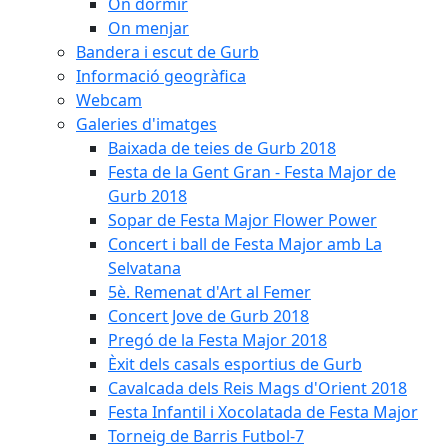
On dormir
On menjar
Bandera i escut de Gurb
Informació geogràfica
Webcam
Galeries d'imatges
Baixada de teies de Gurb 2018
Festa de la Gent Gran - Festa Major de
Gurb 2018
Sopar de Festa Major Flower Power
Concert i ball de Festa Major amb La
Selvatana
5è. Remenat d'Art al Femer
Concert Jove de Gurb 2018
Pregó de la Festa Major 2018
Èxit dels casals esportius de Gurb
Cavalcada dels Reis Mags d'Orient 2018
Festa Infantil i Xocolatada de Festa Major
Torneig de Barris Futbol-7