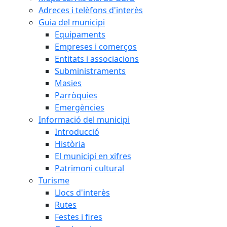
Adreces i telèfons d'interès
Guia del municipi
Equipaments
Empreses i comerços
Entitats i associacions
Subministraments
Masies
Parròquies
Emergències
Informació del municipi
Introducció
Història
El municipi en xifres
Patrimoni cultural
Turisme
Llocs d'interès
Rutes
Festes i fires