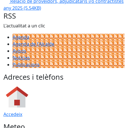
Relació de proveïdors, adjudicataris i/o contractistes
any 2025
(5.54KB)
RSS
L'actualitat a un clic
Agenda
Agenda de l'Alcalde
Avisos
Notícies
Publicacions
Adreces i telèfons
Accedeix
Meteo