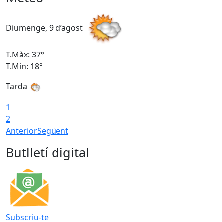
Diumenge, 9 d’agost
D
T.Màx: 37°
T
T.Min: 18°
T
Tarda
T
1
2
Anterior
Següent
Butlletí digital
Subscriu-te