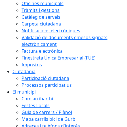
Oficines municipals
Tràmits i gestions
Catàleg de serveis
Carpeta ciutadana
Notificacions electròniques
Validació de documents emesos signats
electrònicament
Factura electrònica
Finestreta Única Empresarial (FUE)
Impostos
Ciutadania
Participació ciutadana
Processos participatius
El municipi
Com arribar-hi
Festes Locals
Guia de carrers / Plànol
Mapa carrils bici de Gurb
Adreces i telèfons d'interès