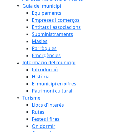
Guia del municipi
Equipaments
Empreses i comerços
Entitats i associacions
Subministraments
Masies
Parròquies
Emergències
Informació del municipi
Introducció
Història
El municipi en xifres
Patrimoni cultural
Turisme
Llocs d'interès
Rutes
Festes i fires
On dormir