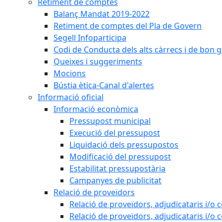
Retiment de comptes
Balanç Mandat 2019-2022
Retiment de comptes del Pla de Govern
Segell Infoparticipa
Codi de Conducta dels alts càrrecs i de bon 
Queixes i suggeriments
Mocions
Bústia ètica-Canal d'alertes
Informació oficial
Informació econòmica
Pressupost municipal
Execució del pressupost
Liquidació dels pressupostos
Modificació del pressupost
Estabilitat pressupostària
Campanyes de publicitat
Relació de proveïdors
Relació de proveïdors, adjudicataris i/o 
Relació de proveïdors, adjudicataris i/o 