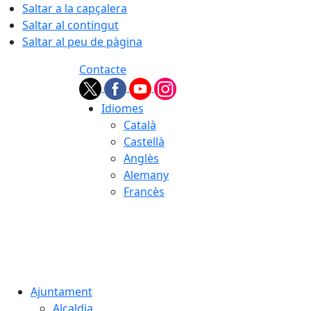
Saltar a la capçalera
Saltar al contingut
Saltar al peu de pàgina
Contacte
Idiomes
Català
Castellà
Anglès
Alemany
Francès
06.08.2026 | 18:54
Ajuntament
Alcaldia