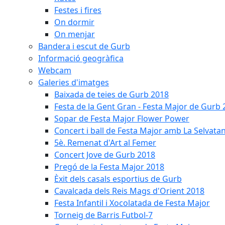
Festes i fires
On dormir
On menjar
Bandera i escut de Gurb
Informació geogràfica
Webcam
Galeries d'imatges
Baixada de teies de Gurb 2018
Festa de la Gent Gran - Festa Major de Gurb
Sopar de Festa Major Flower Power
Concert i ball de Festa Major amb La Selvata
5è. Remenat d'Art al Femer
Concert Jove de Gurb 2018
Pregó de la Festa Major 2018
Èxit dels casals esportius de Gurb
Cavalcada dels Reis Mags d'Orient 2018
Festa Infantil i Xocolatada de Festa Major
Torneig de Barris Futbol-7