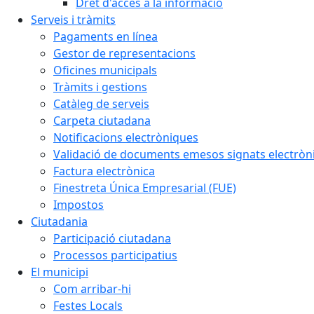
Dret d'accés a la informació
Serveis i tràmits
Pagaments en línea
Gestor de representacions
Oficines municipals
Tràmits i gestions
Catàleg de serveis
Carpeta ciutadana
Notificacions electròniques
Validació de documents emesos signats electrò
Factura electrònica
Finestreta Única Empresarial (FUE)
Impostos
Ciutadania
Participació ciutadana
Processos participatius
El municipi
Com arribar-hi
Festes Locals