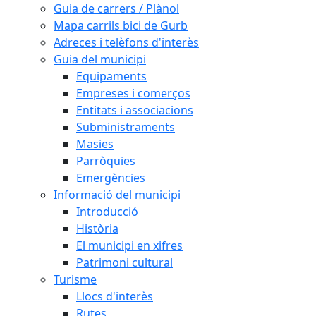
Guia de carrers / Plànol
Mapa carrils bici de Gurb
Adreces i telèfons d'interès
Guia del municipi
Equipaments
Empreses i comerços
Entitats i associacions
Subministraments
Masies
Parròquies
Emergències
Informació del municipi
Introducció
Història
El municipi en xifres
Patrimoni cultural
Turisme
Llocs d'interès
Rutes