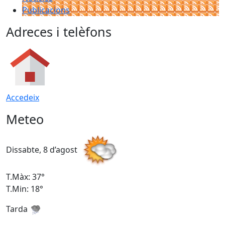
Publicacions
Adreces i telèfons
Accedeix
Meteo
Dissabte, 8 d’agost
D
T.Màx: 37°
T
T.Min: 18°
T
Tarda
T