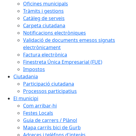
Oficines municipals
Tràmits i gestions
Catàleg de serveis
Carpeta ciutadana
Notificacions electròniques
Validació de documents emesos signats
electrònicament
Factura electrònica
Finestreta Única Empresarial (FUE)
Impostos
Ciutadania
Participació ciutadana
Processos participatius
El municipi
Com arribar-hi
Festes Locals
Guia de carrers / Plànol
Mapa carrils bici de Gurb
Adreces i telèfons d'interès