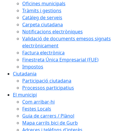
Oficines municipals
Tràmits i gestions
Catàleg de serveis
Carpeta ciutadana
Notificacions electròniques
Validació de documents emesos signats
electrònicament
Factura electrònica
Finestreta Única Empresarial (FUE)
Impostos
Ciutadania
Participació ciutadana
Processos participatius
El municipi
Com arribar-hi
Festes Locals
Guia de carrers / Plànol
Mapa carrils bici de Gurb
Adreces i telèfons d'interès