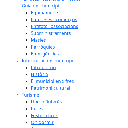
Guia del municipi
Equipaments
Empreses i comerços
Entitats i associacions
Subministraments
Masies
Parròquies
Emergències
Informació del municipi
Introducció
Història
El municipi en xifres
Patrimoni cultural
Turisme
Llocs d'interès
Rutes
Festes i fires
On dormir