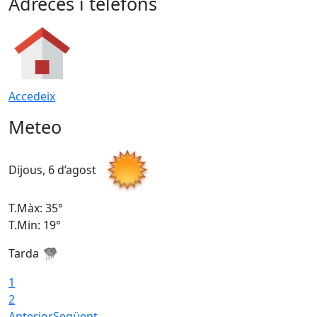
Adreces i telèfons
Accedeix
Meteo
Dijous, 6 d’agost
D
T.Màx: 35°
T
T.Min: 19°
T
Tarda
1
2
Anterior
Següent