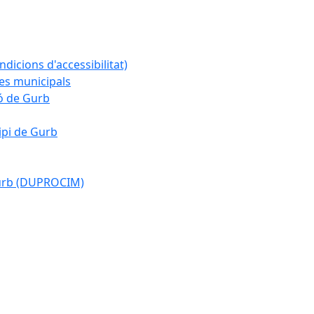
ndicions d'accessibilitat)
es municipals
ió de Gurb
ipi de Gurb
Gurb (DUPROCIM)