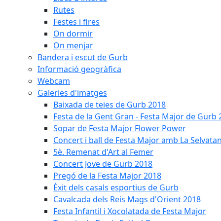
Rutes
Festes i fires
On dormir
On menjar
Bandera i escut de Gurb
Informació geogràfica
Webcam
Galeries d'imatges
Baixada de teies de Gurb 2018
Festa de la Gent Gran - Festa Major de Gurb
Sopar de Festa Major Flower Power
Concert i ball de Festa Major amb La Selvata
5è. Remenat d'Art al Femer
Concert Jove de Gurb 2018
Pregó de la Festa Major 2018
Èxit dels casals esportius de Gurb
Cavalcada dels Reis Mags d'Orient 2018
Festa Infantil i Xocolatada de Festa Major