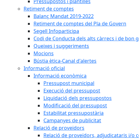
Pressupostos i plantilles
Retiment de comptes
Balanç Mandat 2019-2022
Retiment de comptes del Pla de Govern
Segell Infoparticipa
Codi de Conducta dels alts càrrecs i de bon 
Queixes i suggeriments
Mocions
Bústia ètica-Canal d'alertes
Informació oficial
Informació econòmica
Pressupost municipal
Execució del pressupost
Liquidació dels pressupostos
Modificació del pressupost
Estabilitat pressupostària
Campanyes de publicitat
Relació de proveïdors
Relació de proveïdors, adjudicataris i/o 