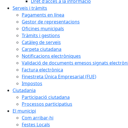
Dret d'accés a la informació
Serveis i tràmits
Pagaments en línea
Gestor de representacions
Oficines municipals
Tràmits i gestions
Catàleg de serveis
Carpeta ciutadana
Notificacions electròniques
Validació de documents emesos signats electrò
Factura electrònica
Finestreta Única Empresarial (FUE)
Impostos
Ciutadania
Participació ciutadana
Processos participatius
El municipi
Com arribar-hi
Festes Locals