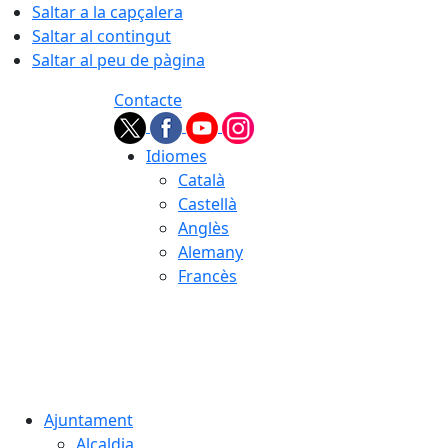
Saltar a la capçalera
Saltar al contingut
Saltar al peu de pàgina
Contacte
Idiomes
Català
Castellà
Anglès
Alemany
Francès
08.08.2026 | 13:24
Ajuntament
Alcaldia