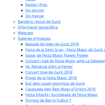
Festes i fires
On dormir
On menjar
Bandera i escut de Gurb
Informació geogràfica
Webcam
Galeries d'imatges
Baixada de teies de Gurb 2018
Festa de la Gent Gran - Festa Major de Gurb
Sopar de Festa Major Flower Power
Concert i ball de Festa Major amb La Selvata
5è. Remenat d'Art al Femer
Concert Jove de Gurb 2018
Pregó de la Festa Major 2018
Èxit dels casals esportius de Gurb
Cavalcada dels Reis Mags d'Orient 2018
Festa Infantil i Xocolatada de Festa Major
Torneig de Barris Futbol-7