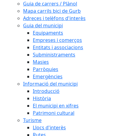
Guia de carrers / Plànol
Mapa carrils bici de Gurb
Adreces i telèfons d'interès
Guia del municipi
Equipaments
Empreses i comerços
Entitats i associacions
Subministraments
Masies
Parròquies
Emergències
Informació del municipi
Introducció
Història
El municipi en xifres
Patrimoni cultural
Turisme
Llocs d'interès
Rutes