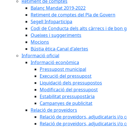
Retiment de comptes
Balanç Mandat 2019-2022
Retiment de comptes del Pla de Govern
Segell Infoparticipa
Codi de Conducta dels alts càrrecs i de bon 
Queixes i suggeriments
Mocions
Bústia ètica-Canal d'alertes
Informació oficial
Informació econòmica
Pressupost municipal
Execució del pressupost
Liquidació dels pressupostos
Modificació del pressupost
Estabilitat pressupostària
Campanyes de publicitat
Relació de proveïdors
Relació de proveïdors, adjudicataris i/o 
Relació de proveïdors, adjudicataris i/o 