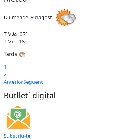
Diumenge, 9 d’agost
D
T.Màx: 37°
T
T.Min: 18°
T
Tarda
T
1
2
Anterior
Següent
Butlletí digital
Subscriu-te