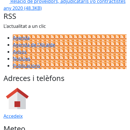
Relació de proveïdors, adjudicataris i/o contractistes
any 2020
(48.3KB)
RSS
L'actualitat a un clic
Agenda
Agenda de l'Alcalde
Avisos
Notícies
Publicacions
Adreces i telèfons
Accedeix
Meteo