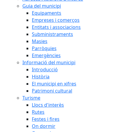
Guia del municipi
Equipaments
Empreses i comerços
Entitats i associacions
Subministraments
Masies
Parròquies
Emergències
Informació del municipi
Introducció
Història
El municipi en xifres
Patrimoni cultural
Turisme
Llocs d'interès
Rutes
Festes i fires
On dormir