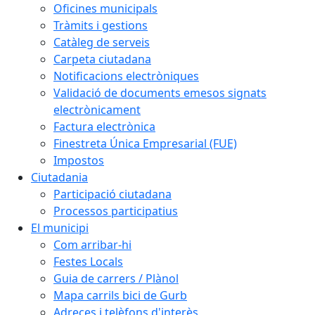
Oficines municipals
Tràmits i gestions
Catàleg de serveis
Carpeta ciutadana
Notificacions electròniques
Validació de documents emesos signats
electrònicament
Factura electrònica
Finestreta Única Empresarial (FUE)
Impostos
Ciutadania
Participació ciutadana
Processos participatius
El municipi
Com arribar-hi
Festes Locals
Guia de carrers / Plànol
Mapa carrils bici de Gurb
Adreces i telèfons d'interès