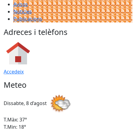
Avisos
Notícies
Publicacions
Adreces i telèfons
Accedeix
Meteo
Dissabte, 8 d’agost
D
T.Màx: 37°
T
T.Min: 18°
T