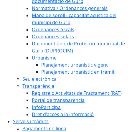
documentació de Gurb
Normativa / Ordenances generals
Mapa de soroll i capacitat acústica del
municipi de Gurb
Ordenances fiscals
Ordenances solars
Document únic de Protecció municipal de
Gurb (DUPROCIM)
Urbanisme
Planejament urbanístic vigent
Planejament urbanístic en tràmit
Seu electrònica
Transparència
Registre d'Activitats de Tractament (RAT)
Portal de transparència
InfoParticipa
Dret d'accés a la informació
Serveis i tràmits
Pagaments en línea