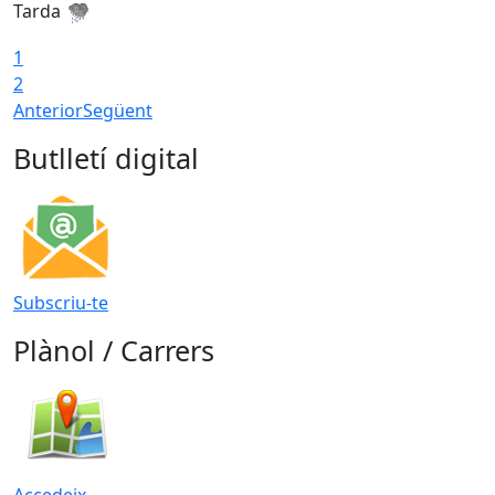
Tarda
T
1
2
Anterior
Següent
Butlletí digital
Subscriu-te
Plànol / Carrers
Accedeix