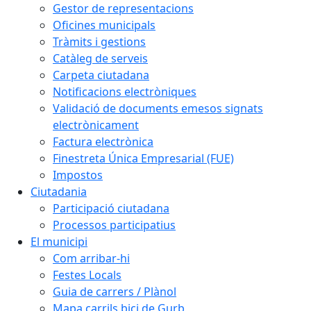
Gestor de representacions
Oficines municipals
Tràmits i gestions
Catàleg de serveis
Carpeta ciutadana
Notificacions electròniques
Validació de documents emesos signats
electrònicament
Factura electrònica
Finestreta Única Empresarial (FUE)
Impostos
Ciutadania
Participació ciutadana
Processos participatius
El municipi
Com arribar-hi
Festes Locals
Guia de carrers / Plànol
Mapa carrils bici de Gurb