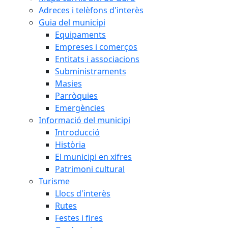
Adreces i telèfons d'interès
Guia del municipi
Equipaments
Empreses i comerços
Entitats i associacions
Subministraments
Masies
Parròquies
Emergències
Informació del municipi
Introducció
Història
El municipi en xifres
Patrimoni cultural
Turisme
Llocs d'interès
Rutes
Festes i fires