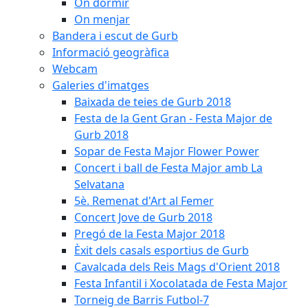
On dormir
On menjar
Bandera i escut de Gurb
Informació geogràfica
Webcam
Galeries d'imatges
Baixada de teies de Gurb 2018
Festa de la Gent Gran - Festa Major de
Gurb 2018
Sopar de Festa Major Flower Power
Concert i ball de Festa Major amb La
Selvatana
5è. Remenat d'Art al Femer
Concert Jove de Gurb 2018
Pregó de la Festa Major 2018
Èxit dels casals esportius de Gurb
Cavalcada dels Reis Mags d'Orient 2018
Festa Infantil i Xocolatada de Festa Major
Torneig de Barris Futbol-7