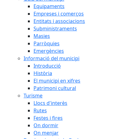
Equipaments
Empreses i comerços
Entitats i associacions
Subministraments
Masies
Parròquies
Emergències
Informació del municipi
Introducció
Història
El municipi en xifres
Patrimoni cultural
Turisme
Llocs d'interès
Rutes
Festes i fires
On dormir
On menjar