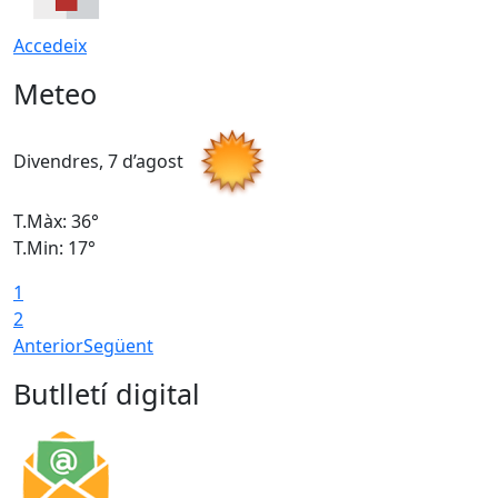
Accedeix
Meteo
Divendres, 7 d’agost
D
T.Màx: 36°
T
T.Min: 17°
T
1
T
2
Anterior
Següent
Butlletí digital