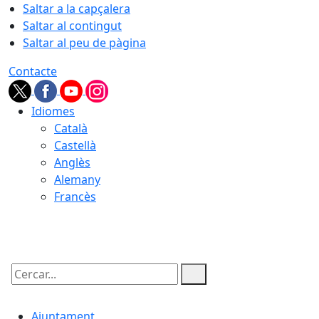
Saltar a la capçalera
Saltar al contingut
Saltar al peu de pàgina
Contacte
Idiomes
Català
Castellà
Anglès
Alemany
Francès
06.08.2026 | 19:36
Cercar:
Ajuntament