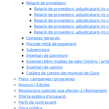
Relació de proveïdors
Relació de proveïdors, adjudicataris i/o 
Relació de proveïdors, adjudicataris i/o 
Relació de proveïdors, adjudicataris i/o 
Relació de proveïdors, adjudicataris i/o 
Relació de proveïdors, adjudicataris i/o 
Comptes generals
Període mitjà de pagament
Subvencions
Inventari de patrimoni
Inventari béns mobles de valor històric i artís
Inventari de camins
Catàleg de camins del municipi de Gurb
Plans, campanyes i programes
Anuncis / Edictes
Resolucions judicials que afecten a l'Ajuntament
Oferta pública d'ocupació
Perfil de contractant
Obra pública