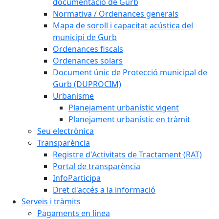
documentació de Gurb
Normativa / Ordenances generals
Mapa de soroll i capacitat acústica del
municipi de Gurb
Ordenances fiscals
Ordenances solars
Document únic de Protecció municipal de
Gurb (DUPROCIM)
Urbanisme
Planejament urbanístic vigent
Planejament urbanístic en tràmit
Seu electrònica
Transparència
Registre d'Activitats de Tractament (RAT)
Portal de transparència
InfoParticipa
Dret d'accés a la informació
Serveis i tràmits
Pagaments en línea