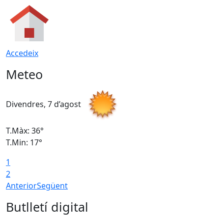
Accedeix
Meteo
Divendres, 7 d’agost
D
T.Màx: 36°
T
T.Min: 17°
T
1
T
2
Anterior
Següent
Butlletí digital