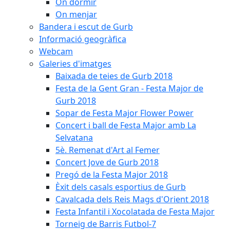
On dormir
On menjar
Bandera i escut de Gurb
Informació geogràfica
Webcam
Galeries d'imatges
Baixada de teies de Gurb 2018
Festa de la Gent Gran - Festa Major de
Gurb 2018
Sopar de Festa Major Flower Power
Concert i ball de Festa Major amb La
Selvatana
5è. Remenat d'Art al Femer
Concert Jove de Gurb 2018
Pregó de la Festa Major 2018
Èxit dels casals esportius de Gurb
Cavalcada dels Reis Mags d'Orient 2018
Festa Infantil i Xocolatada de Festa Major
Torneig de Barris Futbol-7