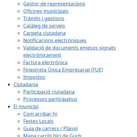
Gestor de representacions
Oficines municipals
Tràmits i gestions
Catàleg de serveis
Carpeta ciutadana
Notificacions electròniques
Validació de documents emesos signats
electrònicament
Factura electrònica
Finestreta Única Empresarial (FUE)
Impostos
Ciutadania
Participació ciutadana
Processos participatius
El municipi
Com arribar-hi
Festes Locals
Guia de carrers / Plànol
Mapa carrils bici de Gurb