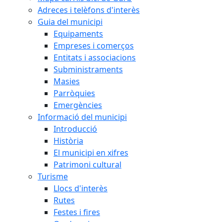
Adreces i telèfons d'interès
Guia del municipi
Equipaments
Empreses i comerços
Entitats i associacions
Subministraments
Masies
Parròquies
Emergències
Informació del municipi
Introducció
Història
El municipi en xifres
Patrimoni cultural
Turisme
Llocs d'interès
Rutes
Festes i fires