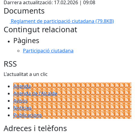
Darrera actualització: 17.02.2026 | 09:08
Documents
Reglament de participació ciutadana
(79.8KB)
Contingut relacionat
Pàgines
Participació ciutadana
RSS
L'actualitat a un clic
Agenda
Agenda de l'Alcalde
Avisos
Notícies
Publicacions
Adreces i telèfons