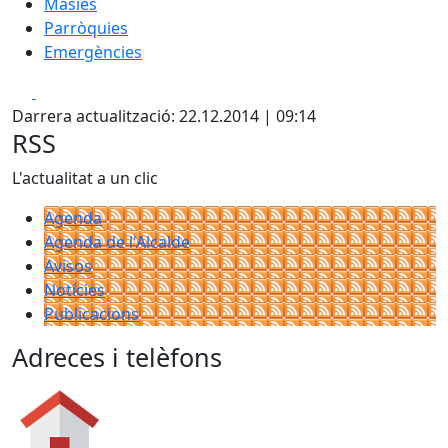
Masies
Parròquies
Emergències
Facebook
X
Darrera actualització: 22.12.2014 | 09:14
RSS
L'actualitat a un clic
Agenda
Agenda de l'Alcalde
Avisos
Notícies
Publicacions
Adreces i telèfons