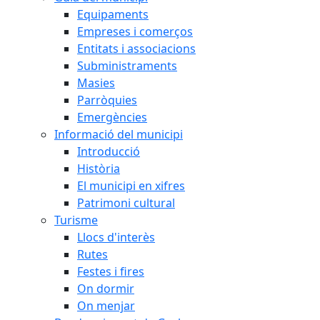
Equipaments
Empreses i comerços
Entitats i associacions
Subministraments
Masies
Parròquies
Emergències
Informació del municipi
Introducció
Història
El municipi en xifres
Patrimoni cultural
Turisme
Llocs d'interès
Rutes
Festes i fires
On dormir
On menjar