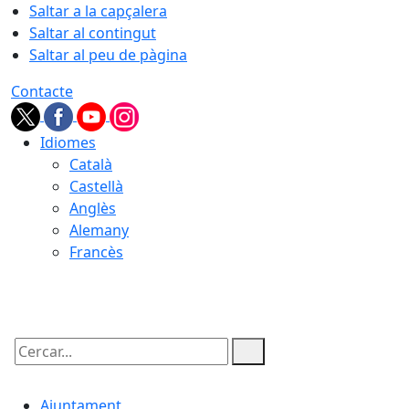
Saltar a la capçalera
Saltar al contingut
Saltar al peu de pàgina
Contacte
Idiomes
Català
Castellà
Anglès
Alemany
Francès
08.08.2026 | 05:09
Cercar:
Ajuntament