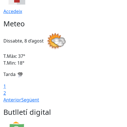
Accedeix
Meteo
Dissabte, 8 d’agost
D
T.Màx: 37°
T
T.Min: 18°
T
Tarda
T
1
2
Anterior
Següent
Butlletí digital