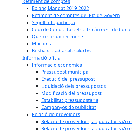
Retiment de comptes
Balanç Mandat 2019-2022
Retiment de comptes del Pla de Govern
Segell Infoparticipa
Codi de Conducta dels alts càrrecs i de bon 
Queixes i suggeriments
Mocions
Bústia ètica-Canal d'alertes
Informació oficial
Informació econòmica
Pressupost municipal
Execució del pressupost
Liquidació dels pressupostos
Modificació del pressupost
Estabilitat pressupostària
Campanyes de publicitat
Relació de proveïdors
Relació de proveïdors, adjudicataris i/o 
Relació de proveïdors, adjudicataris i/o 