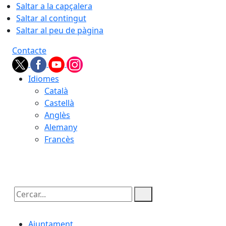
Saltar a la capçalera
Saltar al contingut
Saltar al peu de pàgina
Contacte
Idiomes
Català
Castellà
Anglès
Alemany
Francès
07.08.2026 | 03:37
Cercar:
Ajuntament