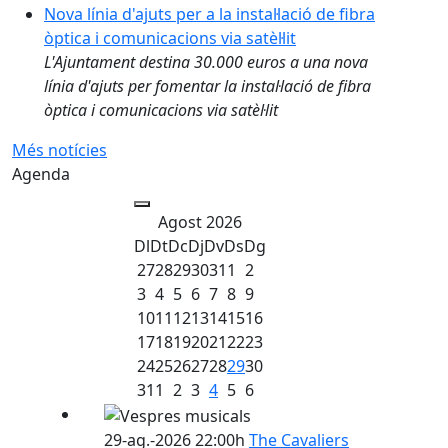
Nova línia d'ajuts per a la instal·lació de fibra
òptica i comunicacions via satèl·lit
L'Ajuntament destina 30.000 euros a una nova
línia d'ajuts per fomentar la instal·lació de fibra
òptica i comunicacions via satèl·lit
Més notícies
Agenda
Agost 2026
Dl
Dt
Dc
Dj
Dv
Ds
Dg
27
28
29
30
31
1
2
3
4
5
6
7
8
9
10
11
12
13
14
15
16
17
18
19
20
21
22
23
24
25
26
27
28
29
30
31
1
2
3
4
5
6
29-ag.-2026 22:00h
The Cavaliers