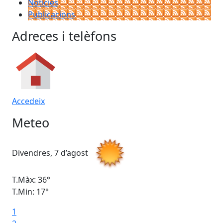
Notícies
Publicacions
Adreces i telèfons
Accedeix
Meteo
Divendres, 7 d’agost
Dis
T.Màx: 36°
T.M
T.Min: 17°
T.M
1
Ta