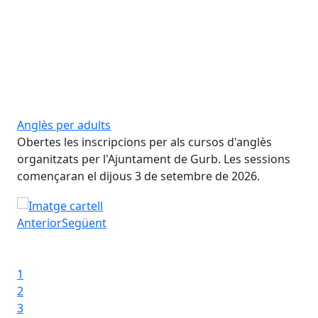
Anglès per adults
Con
Obertes les inscripcions per als cursos d'anglès
Dav
amb
organitzats per l'Ajuntament de Gurb. Les sessions
rec
començaran el dijous 3 de setembre de 2026.
amb
ga
Anglès per adults
ri,
Anterior
Següent
Iniciar presentació
s 2026-27
Aturar presentació
Con
1
2
3