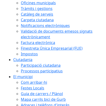
Oficines municipals
Tràmits i gestions
Catàleg de serveis
Carpeta ciutadana
Notificacions electròniques
Validació de documents emesos signats
electrònicament
Factura electrònica
Finestreta Única Empresarial (FUE)
Impostos
Ciutadania
Participació ciutadana
Processos participatius
El municipi
Com arribar-hi
Festes Locals
Guia de carrers / Plànol
Mapa carrils bici de Gurb
Adreces i telèfons d'interès