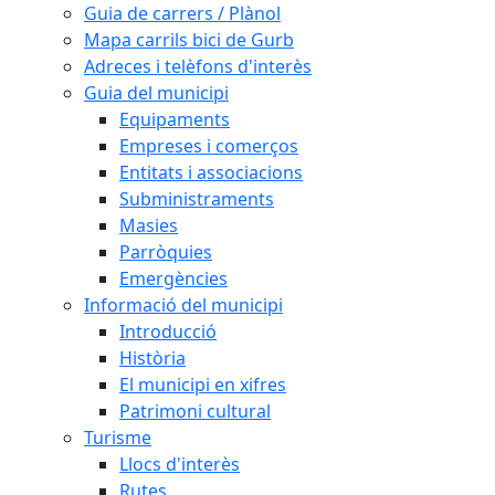
Guia de carrers / Plànol
Mapa carrils bici de Gurb
Adreces i telèfons d'interès
Guia del municipi
Equipaments
Empreses i comerços
Entitats i associacions
Subministraments
Masies
Parròquies
Emergències
Informació del municipi
Introducció
Història
El municipi en xifres
Patrimoni cultural
Turisme
Llocs d'interès
Rutes