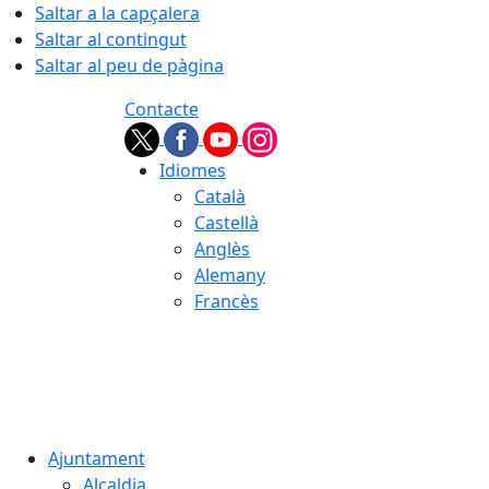
Saltar a la capçalera
Saltar al contingut
Saltar al peu de pàgina
Contacte
Idiomes
Català
Castellà
Anglès
Alemany
Francès
07.08.2026 | 13:36
Ajuntament
Alcaldia