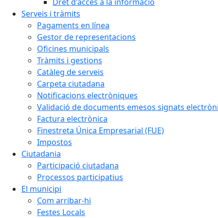
Dret d'accés a la informació
Serveis i tràmits
Pagaments en línea
Gestor de representacions
Oficines municipals
Tràmits i gestions
Catàleg de serveis
Carpeta ciutadana
Notificacions electròniques
Validació de documents emesos signats electrò
Factura electrònica
Finestreta Única Empresarial (FUE)
Impostos
Ciutadania
Participació ciutadana
Processos participatius
El municipi
Com arribar-hi
Festes Locals