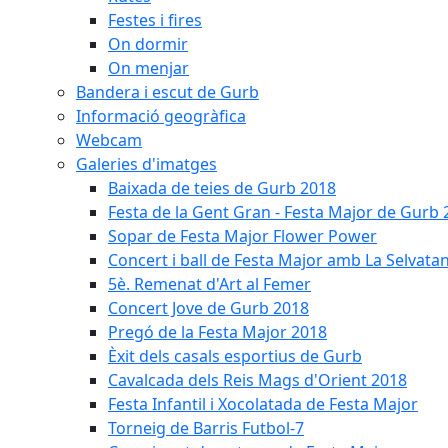
Festes i fires
On dormir
On menjar
Bandera i escut de Gurb
Informació geogràfica
Webcam
Galeries d'imatges
Baixada de teies de Gurb 2018
Festa de la Gent Gran - Festa Major de Gurb
Sopar de Festa Major Flower Power
Concert i ball de Festa Major amb La Selvata
5è. Remenat d'Art al Femer
Concert Jove de Gurb 2018
Pregó de la Festa Major 2018
Èxit dels casals esportius de Gurb
Cavalcada dels Reis Mags d'Orient 2018
Festa Infantil i Xocolatada de Festa Major
Torneig de Barris Futbol-7