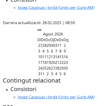
Josep Casassas i Jordà (Units per Gurb-AM)
Facebook
X
Darrera actualització: 28.02.2025 | 08:59
Agost 2026
Dl
Dt
Dc
Dj
Dv
Ds
Dg
27
28
29
30
31
1
2
3
4
5
6
7
8
9
10
11
12
13
14
15
16
17
18
19
20
21
22
23
24
25
26
27
28
29
30
31
1
2
3
4
5
6
Contingut relacionat
Consistori
Josep Casassas i Jordà (Units per Gurb-AM)