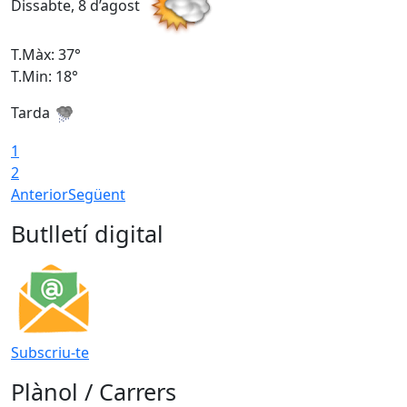
Dissabte, 8 d’agost
D
T.Màx: 37°
T
T.Min: 18°
T
Tarda
T
1
2
Anterior
Següent
Butlletí digital
Subscriu-te
Plànol / Carrers