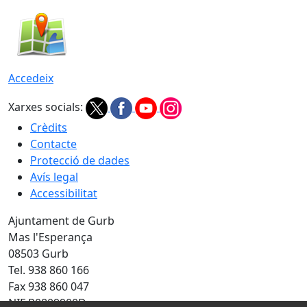
Accedeix
Xarxes socials:
Crèdits
Contacte
Protecció de dades
Avís legal
Accessibilitat
Ajuntament de Gurb
Mas l'Esperança
08503 Gurb
Tel. 938 860 166
Fax 938 860 047
NIF P0809900D