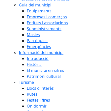
Guia del municipi
Equipaments
Empreses i comerços
Entitats i associacions
Subministraments
Masies
Parròquies
Emergències
Informació del municipi
Introducció
Història
El municipi en xifres
Patrimoni cultural
Turisme
Llocs d'interès
Rutes
Festes i fires
On dormir