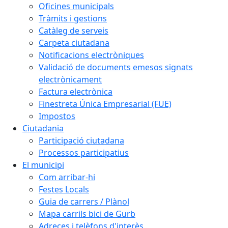
Oficines municipals
Tràmits i gestions
Catàleg de serveis
Carpeta ciutadana
Notificacions electròniques
Validació de documents emesos signats
electrònicament
Factura electrònica
Finestreta Única Empresarial (FUE)
Impostos
Ciutadania
Participació ciutadana
Processos participatius
El municipi
Com arribar-hi
Festes Locals
Guia de carrers / Plànol
Mapa carrils bici de Gurb
Adreces i telèfons d'interès