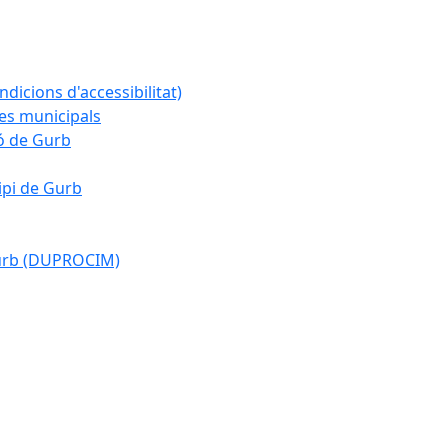
ndicions d'accessibilitat)
es municipals
ió de Gurb
ipi de Gurb
Gurb (DUPROCIM)