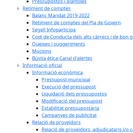
Pressupostos i plantilles
Retiment de comptes
Balanç Mandat 2019-2022
Retiment de comptes del Pla de Govern
Segell Infoparticipa
Codi de Conducta dels alts càrrecs i de bon 
Queixes i suggeriments
Mocions
Bústia ètica-Canal d'alertes
Informació oficial
Informació econòmica
Pressupost municipal
Execució del pressupost
Liquidació dels pressupostos
Modificació del pressupost
Estabilitat pressupostària
Campanyes de publicitat
Relació de proveïdors
Relació de proveïdors, adjudicataris i/o 