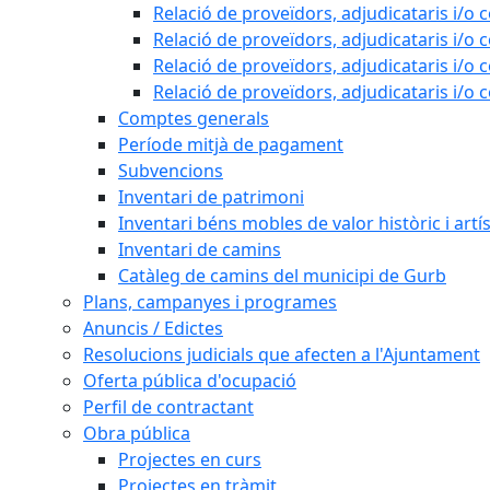
Relació de proveïdors, adjudicataris i/o 
Relació de proveïdors, adjudicataris i/o 
Relació de proveïdors, adjudicataris i/o 
Relació de proveïdors, adjudicataris i/o 
Comptes generals
Període mitjà de pagament
Subvencions
Inventari de patrimoni
Inventari béns mobles de valor històric i artís
Inventari de camins
Catàleg de camins del municipi de Gurb
Plans, campanyes i programes
Anuncis / Edictes
Resolucions judicials que afecten a l'Ajuntament
Oferta pública d'ocupació
Perfil de contractant
Obra pública
Projectes en curs
Projectes en tràmit