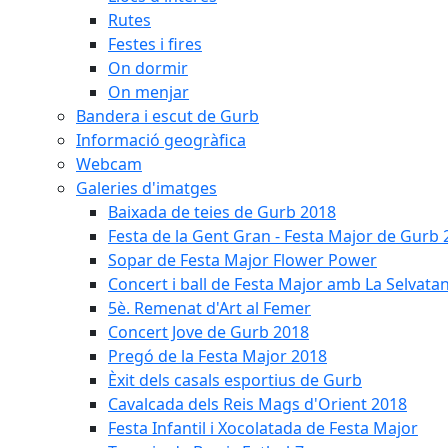
Rutes
Festes i fires
On dormir
On menjar
Bandera i escut de Gurb
Informació geogràfica
Webcam
Galeries d'imatges
Baixada de teies de Gurb 2018
Festa de la Gent Gran - Festa Major de Gurb
Sopar de Festa Major Flower Power
Concert i ball de Festa Major amb La Selvata
5è. Remenat d'Art al Femer
Concert Jove de Gurb 2018
Pregó de la Festa Major 2018
Èxit dels casals esportius de Gurb
Cavalcada dels Reis Mags d'Orient 2018
Festa Infantil i Xocolatada de Festa Major