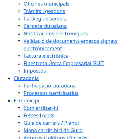
Oficines municipals
Tràmits i gestions
Catàleg de serveis
Carpeta ciutadana
Notificacions electròniques
Validació de documents emesos signats
electrònicament
Factura electrònica
Finestreta Única Empresarial (FUE)
Impostos
Ciutadania
Participació ciutadana
Processos participatius
El municipi
Com arribar-hi
Festes Locals
Guia de carrers / Plànol
Mapa carrils bici de Gurb
Adreces i telèfons d'interès