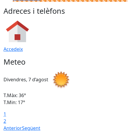
Adreces i telèfons
Accedeix
Meteo
Divendres, 7 d’agost
D
T.Màx: 36°
T
T.Min: 17°
T
1
T
2
Anterior
Següent