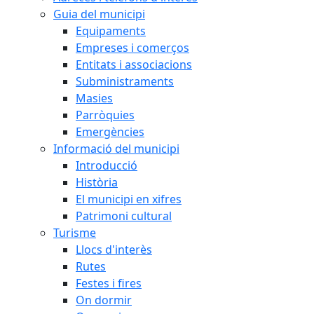
Guia del municipi
Equipaments
Empreses i comerços
Entitats i associacions
Subministraments
Masies
Parròquies
Emergències
Informació del municipi
Introducció
Història
El municipi en xifres
Patrimoni cultural
Turisme
Llocs d'interès
Rutes
Festes i fires
On dormir