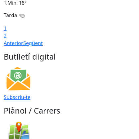
T.Min: 18°
T
Tarda
T
1
2
Anterior
Següent
Butlletí digital
Subscriu-te
Plànol / Carrers