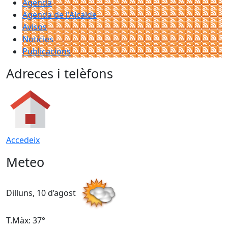
Agenda
Agenda de l'Alcalde
Avisos
Notícies
Publicacions
Adreces i telèfons
Accedeix
Meteo
Dilluns, 10 d’agost
D
T.Màx: 37°
T