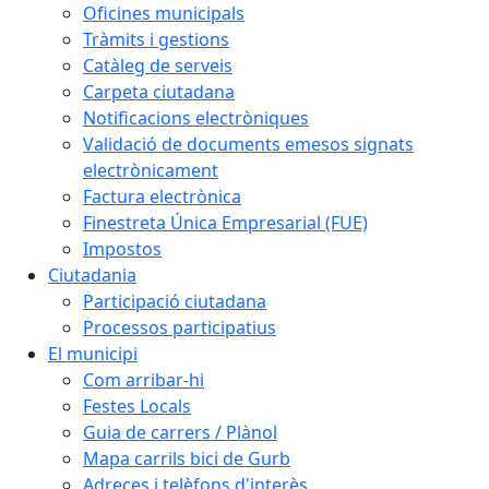
Oficines municipals
Tràmits i gestions
Catàleg de serveis
Carpeta ciutadana
Notificacions electròniques
Validació de documents emesos signats
electrònicament
Factura electrònica
Finestreta Única Empresarial (FUE)
Impostos
Ciutadania
Participació ciutadana
Processos participatius
El municipi
Com arribar-hi
Festes Locals
Guia de carrers / Plànol
Mapa carrils bici de Gurb
Adreces i telèfons d'interès