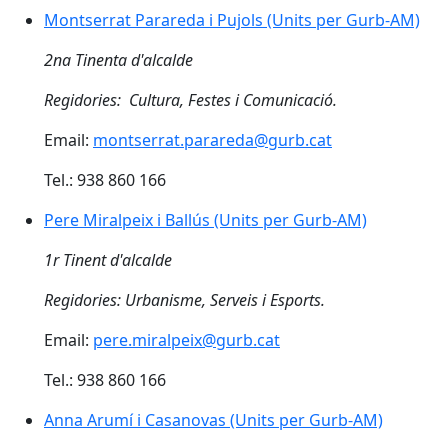
Montserrat Parareda i Pujols (Units per Gurb-AM)
Montserrat Parareda i Pujols (Units per Gurb-AM)
2na Tinenta d'alcalde
Regidories: Cultura, Festes i Comunicació.
Email:
montserrat.parareda@gurb.cat
Tel.: 938 860 166
Pere Miralpeix i Ballús (Units per Gurb-AM)
Pere Miralpeix i Ballús (Units per Gurb-AM)
1r Tinent d'alcalde
Regidories: Urbanisme, Serveis i Esports.
Email:
pere.miralpeix@
gurb.cat
Tel.: 938 860 166
Anna Arumí i Casanovas (Units per Gurb-AM)
Anna Arumí i Casanovas (Units per Gurb-AM)