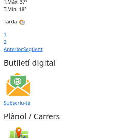
T.Màx: 37°
T
T.Min: 18°
T
Tarda
T
1
2
Anterior
Següent
Butlletí digital
Subscriu-te
Plànol / Carrers