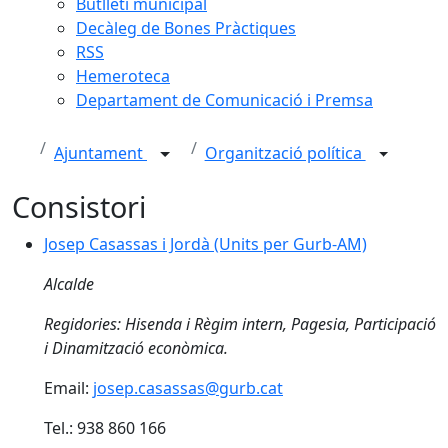
Butlletí municipal
Decàleg de Bones Pràctiques
RSS
Hemeroteca
Departament de Comunicació i Premsa
Ajuntament
Organització política
Consistori
Josep Casassas i Jordà (Units per Gurb-AM)
Josep Casassas i Jordà (Units per Gurb-AM)
Alcalde
Regidories: Hisenda i Règim intern, Pagesia, Participació
i Dinamització econòmica.
Email:
josep.casassas@gurb.cat
Tel.: 938 860 166