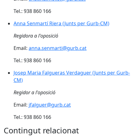
Tel.: 938 860 166
Anna Senmartí Riera (Junts per Gurb-CM)
Anna Senmartí Riera (Junts per Gurb-CM)
Regidora a l'oposició
Email:
anna.senmarti@gurb.cat
Tel.: 938 860 166
Josep Maria Falgueras Verdaguer (Junts per Gurb-CM
Josep Maria Falgueras Verdaguer (Junts per Gurb-
CM)
Regidor a l'oposició
Email:
jfalguer@gurb.cat
Tel.: 938 860 166
Contingut relacionat