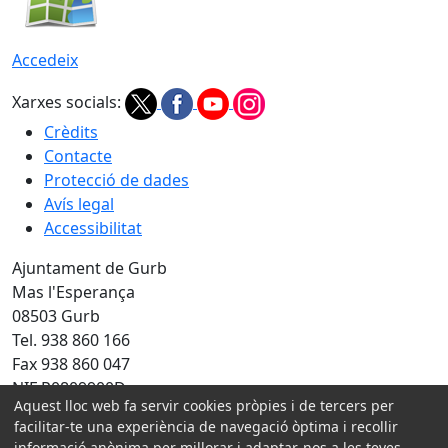
Accedeix
Xarxes socials:
Crèdits
Contacte
Protecció de dades
Avís legal
Accessibilitat
Ajuntament de Gurb
Mas l'Esperança
08503 Gurb
Tel. 938 860 166
Fax 938 860 047
NIF P0809900D
Aquest lloc web fa servir cookies pròpies i de tercers per
Amb la col·laboració de:
facilitar-te una experiència de navegació òptima i recollir
informació anònima per millorar i adaptar-nos a les teves