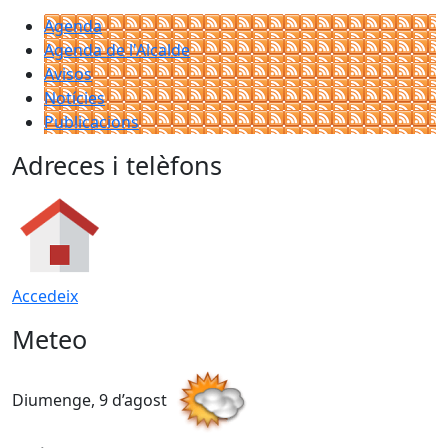
Agenda
Agenda de l'Alcalde
Avisos
Notícies
Publicacions
Adreces i telèfons
Accedeix
Meteo
Diumenge, 9 d’agost
D