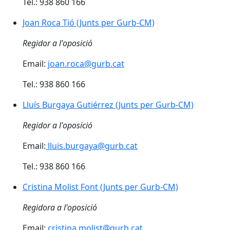
Tel.: 938 860 166
Joan Roca Tió (Junts per Gurb-CM)
Joan Roca Tió (Junts per Gurb-CM)
Regidor a l'oposició
Email:
joan.roca@gurb.cat
Tel.: 938 860 166
Lluís Burgaya Gutiérrez (Junts per Gurb-CM)
Lluís Burgaya Gutiérrez (Junts per Gurb-CM)
Regidor a l'oposició
Email:
lluis.burgaya@gurb.cat
Tel.: 938 860 166
Cristina Molist Font (Junts per Gurb-CM)
Cristina Molist Font (Junts per Gurb-CM)
Regidora a l'oposició
Email:
cristina.molist@gurb.cat