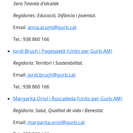
3era Tinenta d'alcalde
Regidories: Educació, Infància i Joventut.
Email:
anna.arumi@gurb.cat
Tel.: 938 860 166
Jordi Bruch i Pagespetit (Units per Gurb-AM)
Jordi Bruch i Pagespetit (Units per Gurb-AM)
Regidoria: Territori i Sostenibilitat.
Email:
jordi.bruch@gurb.cat
Tel.: 938 860 166
Margarita Oriol i Ruscalleda (Units per Gurb-AM)
Margarita Oriol i Ruscalleda (Units per Gurb-AM)
Regidoria: Salut, Qualitat de vida i Benestar.
Email:
margarita.oriol@gurb.cat