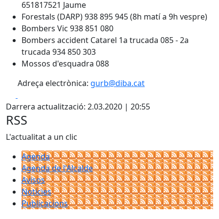
651817521 Jaume
Forestals (DARP) 938 895 945 (8h matí a 9h vespre)
Bombers Vic 938 851 080
Bombers accident Catarel 1a trucada 085 - 2a
trucada 934 850 303
Mossos d'esquadra 088
Adreça electrònica:
gurb@diba.cat
Facebook
X
Darrera actualització: 2.03.2020 | 20:55
RSS
L'actualitat a un clic
Agenda
Agenda de l'Alcalde
Avisos
Notícies
Publicacions