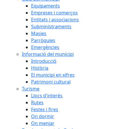
Equipaments
Empreses i comerços
Entitats i associacions
Subministraments
Masies
Parròquies
Emergències
Informació del municipi
Introducció
Història
El municipi en xifres
Patrimoni cultural
Turisme
Llocs d'interès
Rutes
Festes i fires
On dormir
On menjar