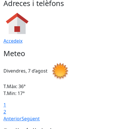
Adreces i telèfons
Accedeix
Meteo
Divendres, 7 d’agost
D
T.Màx: 36°
T
T.Min: 17°
T
1
T
2
Anterior
Següent