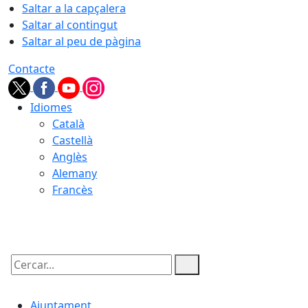
Saltar a la capçalera
Saltar al contingut
Saltar al peu de pàgina
Contacte
Idiomes
Català
Castellà
Anglès
Alemany
Francès
07.08.2026 | 09:15
Cercar:
Ajuntament