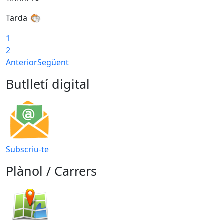
Tarda
T
1
2
Anterior
Següent
Butlletí digital
Subscriu-te
Plànol / Carrers