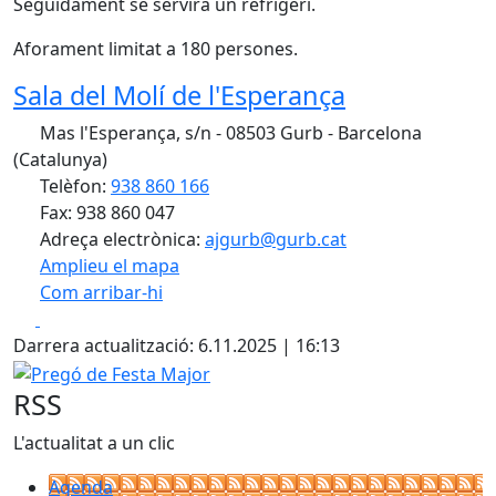
Seguidament se servirà un refrigeri.
Aforament limitat a 180 persones.
Sala del Molí de l'Esperança
Mas l'Esperança, s/n - 08503 Gurb - Barcelona
(Catalunya)
Telèfon:
938 860 166
Fax: 938 860 047
Adreça electrònica:
ajgurb@gurb.cat
Amplieu el mapa
Com arribar-hi
Leaflet
| ©
OpenStreetMap
contributors
Facebook
X
+
Darrera actualització: 6.11.2025 | 16:13
−
Pregó de Festa Major
RSS
L'actualitat a un clic
Agenda