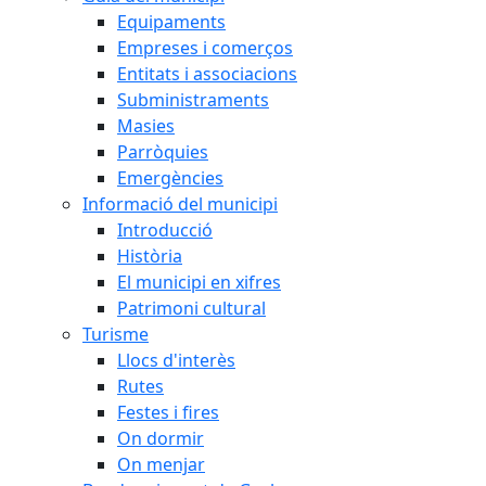
Equipaments
Empreses i comerços
Entitats i associacions
Subministraments
Masies
Parròquies
Emergències
Informació del municipi
Introducció
Història
El municipi en xifres
Patrimoni cultural
Turisme
Llocs d'interès
Rutes
Festes i fires
On dormir
On menjar