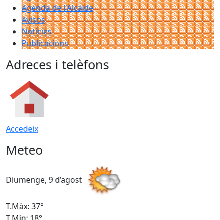
Agenda de l'Alcalde
Avisos
Notícies
Publicacions
Adreces i telèfons
Accedeix
Meteo
Diumenge, 9 d’agost
D
T.Màx: 37°
T
T.Min: 18°
T