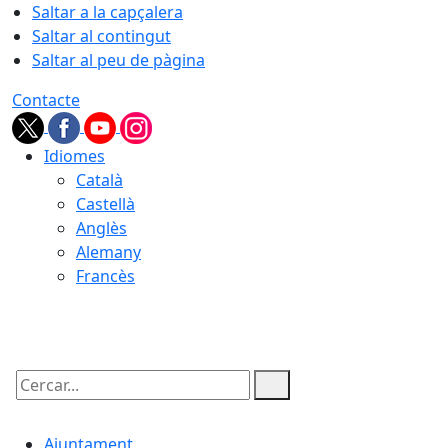
Saltar a la capçalera
Saltar al contingut
Saltar al peu de pàgina
Contacte
Idiomes
Català
Castellà
Anglès
Alemany
Francès
09.08.2026 | 10:12
Cercar:
Ajuntament