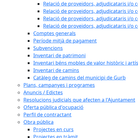
Relació de proveïdors, adjudicataris i/o 
Relació de proveïdors, adjudicataris i/o 
Relació de proveïdors, adjudicataris i/o 
Relació de proveïdors, adjudicataris i/o 
Comptes generals
Període mitjà de pagament
Subvencions
Inventari de patrimoni
Inventari béns mobles de valor històric i artís
Inventari de camins
Catàleg de camins del municipi de Gurb
Plans, campanyes i programes
Anuncis / Edictes
Resolucions judicials que afecten a l'Ajuntament
Oferta pública d'ocupació
Perfil de contractant
Obra pública
Projectes en curs
Projectes en tràmit