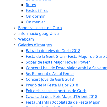
Rutes
Festes i fires
On dormir
On menjar
Bandera i escut de Gurb
Informació geogràfica
Webcam
Galeries d'imatges
Baixada de teies de Gurb 2018
Festa de la Gent Gran - Festa Major de Gurb
Sopar de Festa Major Flower Power
Concert i ball de Festa Major amb La Selvata
5è. Remenat d'Art al Femer
Concert Jove de Gurb 2018
Pregó de la Festa Major 2018
Èxit dels casals esportius de Gurb
Cavalcada dels Reis Mags d'Orient 2018
Festa Infantil i Xocolatada de Festa Major