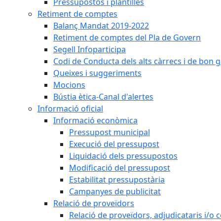
Pressupostos i plantilles
Retiment de comptes
Balanç Mandat 2019-2022
Retiment de comptes del Pla de Govern
Segell Infoparticipa
Codi de Conducta dels alts càrrecs i de bon 
Queixes i suggeriments
Mocions
Bústia ètica-Canal d'alertes
Informació oficial
Informació econòmica
Pressupost municipal
Execució del pressupost
Liquidació dels pressupostos
Modificació del pressupost
Estabilitat pressupostària
Campanyes de publicitat
Relació de proveïdors
Relació de proveïdors, adjudicataris i/o 