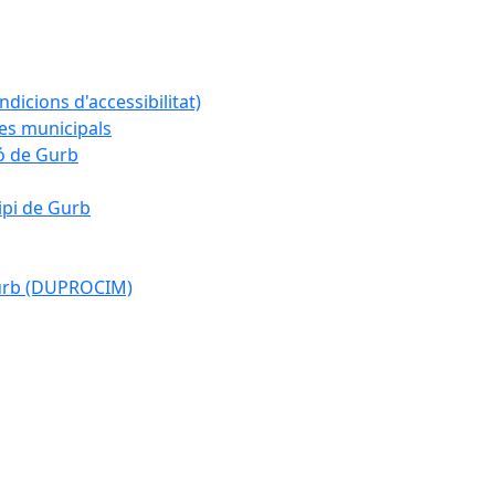
ndicions d'accessibilitat)
es municipals
ió de Gurb
ipi de Gurb
Gurb (DUPROCIM)