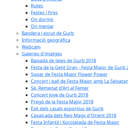
Rutes
Festes i fires
On dormir
On menjar
Bandera i escut de Gurb
Informació geogràfica
Webcam
Galeries d'imatges
Baixada de teies de Gurb 2018
Festa de la Gent Gran - Festa Major de Gurb
Sopar de Festa Major Flower Power
Concert i ball de Festa Major amb La Selvata
5è. Remenat d'Art al Femer
Concert Jove de Gurb 2018
Pregó de la Festa Major 2018
Èxit dels casals esportius de Gurb
Cavalcada dels Reis Mags d'Orient 2018
Festa Infantil i Xocolatada de Festa Major