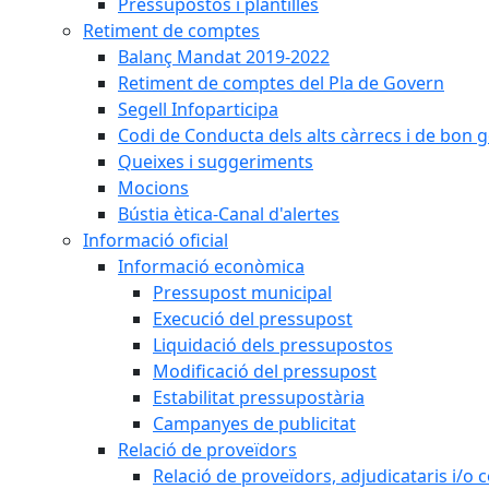
Pressupostos i plantilles
Retiment de comptes
Balanç Mandat 2019-2022
Retiment de comptes del Pla de Govern
Segell Infoparticipa
Codi de Conducta dels alts càrrecs i de bon 
Queixes i suggeriments
Mocions
Bústia ètica-Canal d'alertes
Informació oficial
Informació econòmica
Pressupost municipal
Execució del pressupost
Liquidació dels pressupostos
Modificació del pressupost
Estabilitat pressupostària
Campanyes de publicitat
Relació de proveïdors
Relació de proveïdors, adjudicataris i/o 