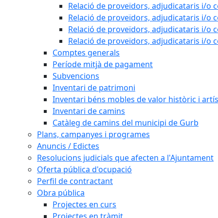
Relació de proveïdors, adjudicataris i/o 
Relació de proveïdors, adjudicataris i/o 
Relació de proveïdors, adjudicataris i/o 
Relació de proveïdors, adjudicataris i/o 
Comptes generals
Període mitjà de pagament
Subvencions
Inventari de patrimoni
Inventari béns mobles de valor històric i artís
Inventari de camins
Catàleg de camins del municipi de Gurb
Plans, campanyes i programes
Anuncis / Edictes
Resolucions judicials que afecten a l'Ajuntament
Oferta pública d'ocupació
Perfil de contractant
Obra pública
Projectes en curs
Projectes en tràmit