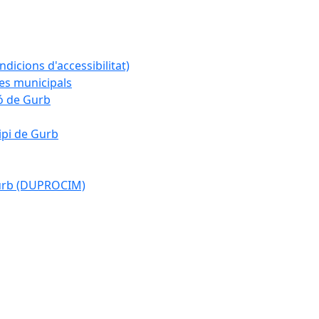
ndicions d'accessibilitat)
es municipals
ió de Gurb
ipi de Gurb
Gurb (DUPROCIM)