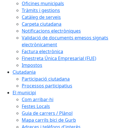
Oficines municipals
Tràmits i gestions
Catàleg de serveis
Carpeta ciutadana
Notificacions electròniques
Validació de documents emesos signats
electrònicament
Factura electrònica
Finestreta Única Empresarial (FUE)
Impostos
Ciutadania
Participació ciutadana
Processos participatius
El municipi
Com arribar-hi
Festes Locals
Guia de carrers / Plànol
Mapa carrils bici de Gurb
Adreces i telèfons d'interès