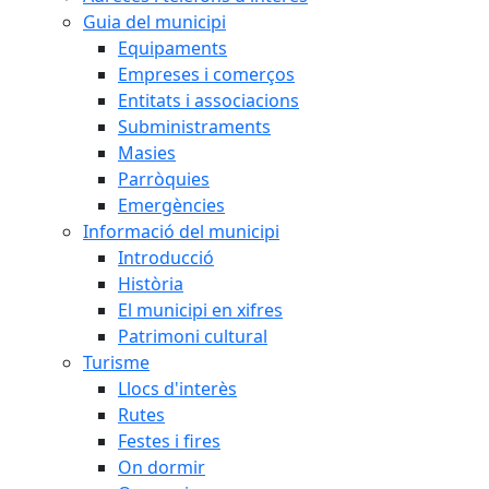
Guia del municipi
Equipaments
Empreses i comerços
Entitats i associacions
Subministraments
Masies
Parròquies
Emergències
Informació del municipi
Introducció
Història
El municipi en xifres
Patrimoni cultural
Turisme
Llocs d'interès
Rutes
Festes i fires
On dormir