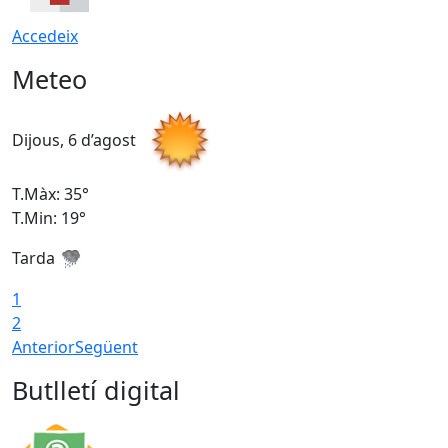
Accedeix
Meteo
Dijous, 6 d’agost
D
T.Màx: 35°
T
T.Min: 19°
T
Tarda
1
2
Anterior
Següent
Butlletí digital