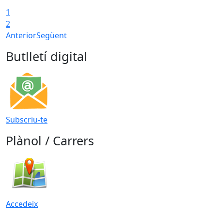
1
T
2
Anterior
Següent
Butlletí digital
Subscriu-te
Plànol / Carrers
Accedeix