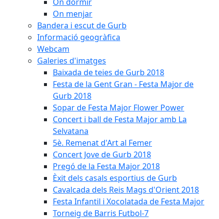
On dormir
On menjar
Bandera i escut de Gurb
Informació geogràfica
Webcam
Galeries d'imatges
Baixada de teies de Gurb 2018
Festa de la Gent Gran - Festa Major de
Gurb 2018
Sopar de Festa Major Flower Power
Concert i ball de Festa Major amb La
Selvatana
5è. Remenat d'Art al Femer
Concert Jove de Gurb 2018
Pregó de la Festa Major 2018
Èxit dels casals esportius de Gurb
Cavalcada dels Reis Mags d'Orient 2018
Festa Infantil i Xocolatada de Festa Major
Torneig de Barris Futbol-7