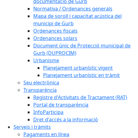
documentació de Gurb
Normativa / Ordenances generals
Mapa de soroll i capacitat acústica del
municipi de Gurb
Ordenances fiscals
Ordenances solars
Document únic de Protecció municipal de
Gurb (DUPROCIM)
Urbanisme
Planejament urbanístic vigent
Planejament urbanístic en tràmit
Seu electrònica
Transparència
Registre d'Activitats de Tractament (RAT)
Portal de transparència
InfoParticipa
Dret d'accés a la informació
Serveis i tràmits
Pagaments en línea