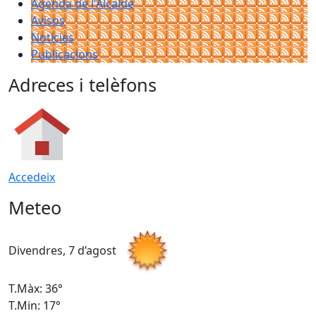
Agenda de l'Alcalde
Avisos
Notícies
Publicacions
Adreces i telèfons
Accedeix
Meteo
Divendres, 7 d’agost
D
T.Màx: 36°
T
T.Min: 17°
T