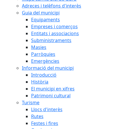
Adreces i telèfons d'interès
Guia del municipi
Equipaments
Empreses i comerços
Entitats i associacions
Subministraments
Masies
Parròquies
Emergències
Informació del municipi
Introducció
Història
El municipi en xifres
Patrimoni cultural
Turisme
Llocs d'interès
Rutes
Festes i fires