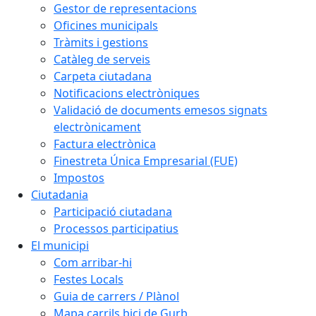
Gestor de representacions
Oficines municipals
Tràmits i gestions
Catàleg de serveis
Carpeta ciutadana
Notificacions electròniques
Validació de documents emesos signats
electrònicament
Factura electrònica
Finestreta Única Empresarial (FUE)
Impostos
Ciutadania
Participació ciutadana
Processos participatius
El municipi
Com arribar-hi
Festes Locals
Guia de carrers / Plànol
Mapa carrils bici de Gurb