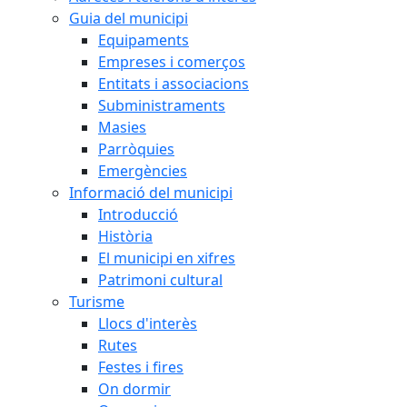
Guia del municipi
Equipaments
Empreses i comerços
Entitats i associacions
Subministraments
Masies
Parròquies
Emergències
Informació del municipi
Introducció
Història
El municipi en xifres
Patrimoni cultural
Turisme
Llocs d'interès
Rutes
Festes i fires
On dormir