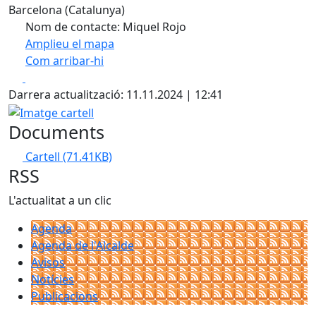
Barcelona (Catalunya)
Nom de contacte: Miquel Rojo
Amplieu el mapa
Com arribar-hi
Leaflet
| ©
OpenStreetMap
contributors
Facebook
X
+
Darrera actualització: 11.11.2024 | 12:41
−
Imatge cartell
Documents
Cartell
(71.41KB)
RSS
L'actualitat a un clic
Agenda
Agenda de l'Alcalde
Avisos
Notícies
Publicacions