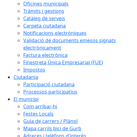
Oficines municipals
Tràmits i gestions
Catàleg de serveis
Carpeta ciutadana
Notificacions electròniques
Validació de documents emesos signats
electrònicament
Factura electrònica
Finestreta Única Empresarial (FUE)
Impostos
Ciutadania
Participació ciutadana
Processos participatius
El municipi
Com arribar-hi
Festes Locals
Guia de carrers / Plànol
Mapa carrils bici de Gurb
Adreces i telèfons d'interès