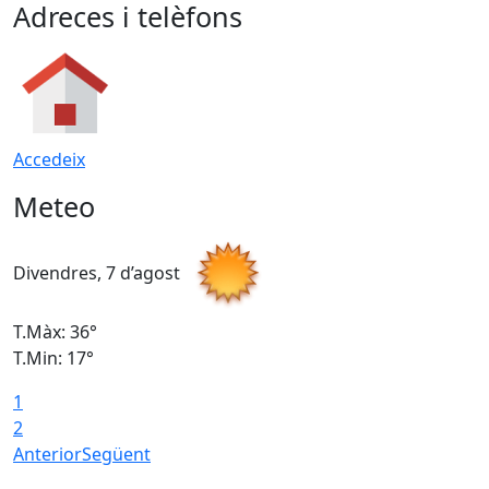
Adreces i telèfons
Accedeix
Meteo
Divendres, 7 d’agost
D
T.Màx: 36°
T
T.Min: 17°
T
1
T
2
Anterior
Següent