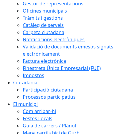
Gestor de representacions
Oficines municipals
Tràmits i gestions
Catàleg de serveis
Carpeta ciutadana
Notificacions electròniques
Validació de documents emesos signats
electrònicament
Factura electrònica
Finestreta Única Empresarial (FUE)
Impostos
Ciutadania
Participació ciutadana
Processos participatius
El municipi
Com arribar-hi
Festes Locals
Guia de carrers / Plànol
Mapa carrils bici de Gurb