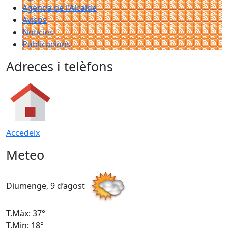
Agenda de l'Alcalde
Avisos
Notícies
Publicacions
Adreces i telèfons
Accedeix
Meteo
Diumenge, 9 d’agost
D
T.Màx: 37°
T
T.Min: 18°
T