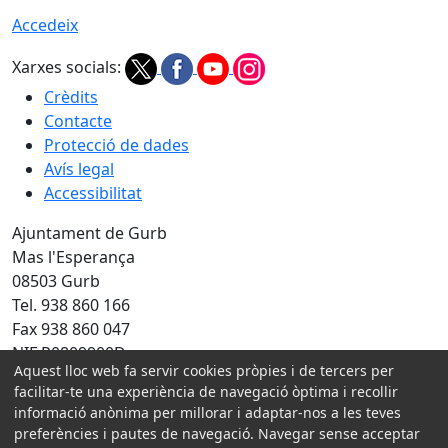
Accedeix
Xarxes socials:
Crèdits
Contacte
Protecció de dades
Avís legal
Accessibilitat
Ajuntament de Gurb
Mas l'Esperança
08503 Gurb
Tel. 938 860 166
Fax 938 860 047
NIF P0809900D
Aquest lloc web fa servir cookies pròpies i de tercers per
facilitar-te una experiència de navegació òptima i recollir
Amb la col·laboració de:
informació anònima per millorar i adaptar-nos a les teves
preferències i pautes de navegació. Navegar sense acceptar