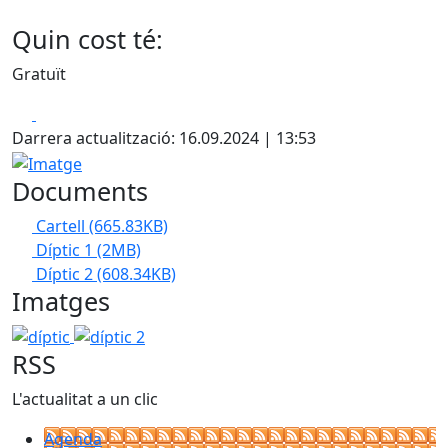
Quin cost té:
Gratuït
Facebook
X
Darrera actualització: 16.09.2024 | 13:53
Imatge
Documents
Cartell
(665.83KB)
Díptic 1
(2MB)
Díptic 2
(608.34KB)
Imatges
díptic
díptic 2
RSS
L'actualitat a un clic
Agenda