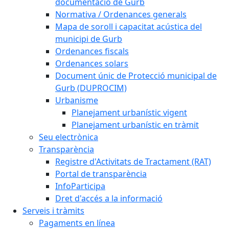
documentació de Gurb
Normativa / Ordenances generals
Mapa de soroll i capacitat acústica del
municipi de Gurb
Ordenances fiscals
Ordenances solars
Document únic de Protecció municipal de
Gurb (DUPROCIM)
Urbanisme
Planejament urbanístic vigent
Planejament urbanístic en tràmit
Seu electrònica
Transparència
Registre d'Activitats de Tractament (RAT)
Portal de transparència
InfoParticipa
Dret d'accés a la informació
Serveis i tràmits
Pagaments en línea