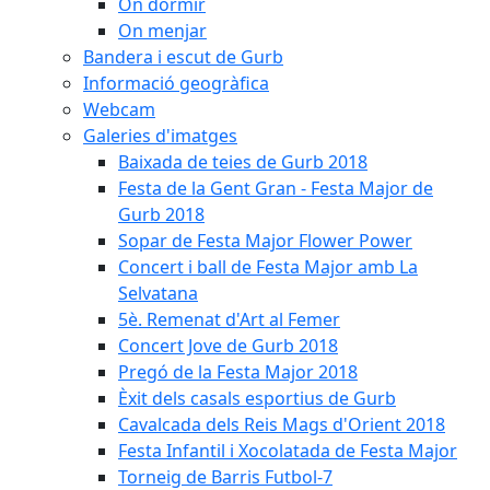
On dormir
On menjar
Bandera i escut de Gurb
Informació geogràfica
Webcam
Galeries d'imatges
Baixada de teies de Gurb 2018
Festa de la Gent Gran - Festa Major de
Gurb 2018
Sopar de Festa Major Flower Power
Concert i ball de Festa Major amb La
Selvatana
5è. Remenat d'Art al Femer
Concert Jove de Gurb 2018
Pregó de la Festa Major 2018
Èxit dels casals esportius de Gurb
Cavalcada dels Reis Mags d'Orient 2018
Festa Infantil i Xocolatada de Festa Major
Torneig de Barris Futbol-7