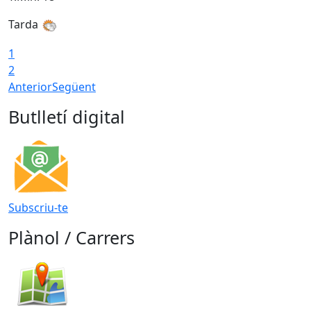
Tarda
T
1
2
Anterior
Següent
Butlletí digital
Subscriu-te
Plànol / Carrers