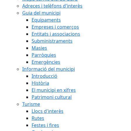
Adreces i telèfons d'interès
Guia del municipi
Equipaments
Empreses i comerços
Entitats i associacions
Subministraments
Masies
Parròquies
Emergències
Informació del municipi
Introducció
Història
El municipi en xifres
Patrimoni cultural
Turisme
Llocs d'interès
Rutes
Festes i fires