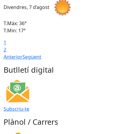
Divendres, 7 d’agost
D
T.Màx: 36°
T
T.Min: 17°
T
1
T
2
Anterior
Següent
Butlletí digital
Subscriu-te
Plànol / Carrers