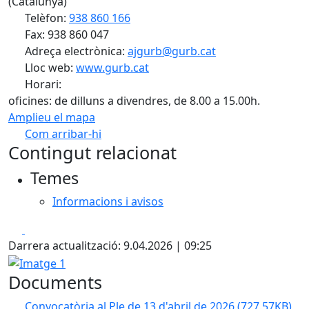
(Catalunya)
Telèfon:
938 860 166
Fax: 938 860 047
Adreça electrònica:
ajgurb@gurb.cat
Lloc web:
www.gurb.cat
Horari:
oficines: de dilluns a divendres, de 8.00 a 15.00h.
Amplieu el mapa
Com arribar-hi
Leaflet
| ©
OpenStreetMap
contributors
Contingut relacionat
+
Temes
−
Informacions i avisos
Facebook
X
Darrera actualització: 9.04.2026 | 09:25
Imatge 1
Documents
Convocatòria al Ple de 13 d'abril de 2026
(727.57KB)