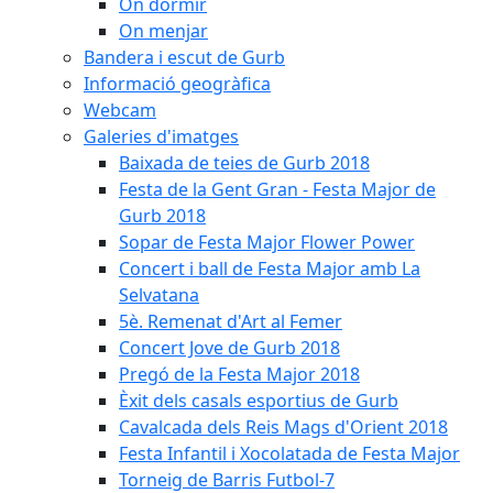
On dormir
On menjar
Bandera i escut de Gurb
Informació geogràfica
Webcam
Galeries d'imatges
Baixada de teies de Gurb 2018
Festa de la Gent Gran - Festa Major de
Gurb 2018
Sopar de Festa Major Flower Power
Concert i ball de Festa Major amb La
Selvatana
5è. Remenat d'Art al Femer
Concert Jove de Gurb 2018
Pregó de la Festa Major 2018
Èxit dels casals esportius de Gurb
Cavalcada dels Reis Mags d'Orient 2018
Festa Infantil i Xocolatada de Festa Major
Torneig de Barris Futbol-7