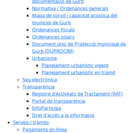
documentació de Gurb
Normativa / Ordenances generals
Mapa de soroll i capacitat acústica del
municipi de Gurb
Ordenances fiscals
Ordenances solars
Document únic de Protecció municipal de
Gurb (DUPROCIM)
Urbanisme
Planejament urbanístic vigent
Planejament urbanístic en tràmit
Seu electrònica
Transparència
Registre d'Activitats de Tractament (RAT)
Portal de transparència
InfoParticipa
Dret d'accés a la informació
Serveis i tràmits
Pagaments en línea