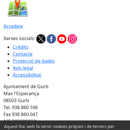
Accedeix
Xarxes socials:
Crèdits
Contacte
Protecció de dades
Avís legal
Accessibilitat
Ajuntament de Gurb
Mas l'Esperança
08503 Gurb
Tel. 938 860 166
Fax 938 860 047
NIF P0809900D
Aquest lloc web fa servir cookies pròpies i de tercers per