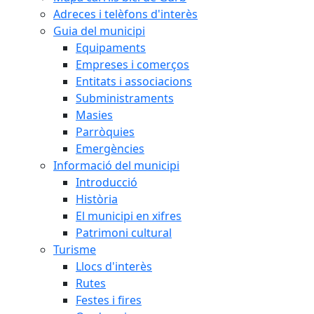
Adreces i telèfons d'interès
Guia del municipi
Equipaments
Empreses i comerços
Entitats i associacions
Subministraments
Masies
Parròquies
Emergències
Informació del municipi
Introducció
Història
El municipi en xifres
Patrimoni cultural
Turisme
Llocs d'interès
Rutes
Festes i fires