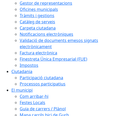
Gestor de representacions
Oficines municipals
Tràmits i gestions
Catàleg de serveis
Carpeta ciutadana
Notificacions electròniques
Validació de documents emesos signats
electrònicament
Factura electrònica
Finestreta Única Empresarial (FUE)
Impostos
Ciutadania
Participació ciutadana
Processos participatius
El municipi
Com arribar-hi
Festes Locals
Guia de carrers / Plànol
Mapa carrils bici de Gurb