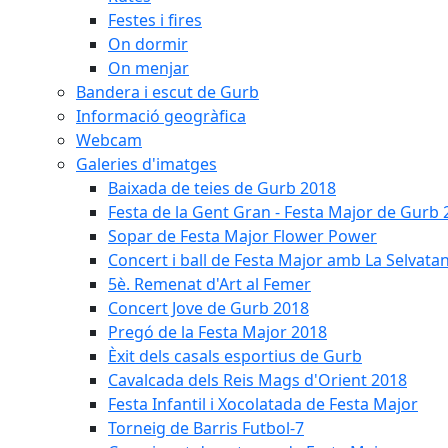
Festes i fires
On dormir
On menjar
Bandera i escut de Gurb
Informació geogràfica
Webcam
Galeries d'imatges
Baixada de teies de Gurb 2018
Festa de la Gent Gran - Festa Major de Gurb
Sopar de Festa Major Flower Power
Concert i ball de Festa Major amb La Selvata
5è. Remenat d'Art al Femer
Concert Jove de Gurb 2018
Pregó de la Festa Major 2018
Èxit dels casals esportius de Gurb
Cavalcada dels Reis Mags d'Orient 2018
Festa Infantil i Xocolatada de Festa Major
Torneig de Barris Futbol-7