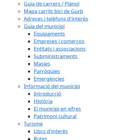
Guia de carrers / Plànol
Mapa carrils bici de Gurb
Adreces i telèfons d'interès
Guia del municipi
Equipaments
Empreses i comerços
Entitats i associacions
Subministraments
Masies
Parròquies
Emergències
Informació del municipi
Introducció
Història
El municipi en xifres
Patrimoni cultural
Turisme
Llocs d'interès
Rutes