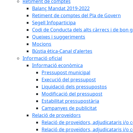
Retiment de comptes
Balanç Mandat 2019-2022
Retiment de comptes del Pla de Govern
Segell Infoparticipa
Codi de Conducta dels alts càrrecs i de bon 
Queixes i suggeriments
Mocions
Bústia ètica-Canal d'alertes
Informació oficial
Informació econòmica
Pressupost municipal
Execució del pressupost
Liquidació dels pressupostos
Modificació del pressupost
Estabilitat pressupostària
Campanyes de publicitat
Relació de proveïdors
Relació de proveïdors, adjudicataris i/o 
Relació de proveïdors, adjudicataris i/o 