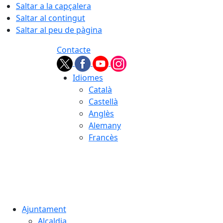
Saltar a la capçalera
Saltar al contingut
Saltar al peu de pàgina
Contacte
Idiomes
Català
Castellà
Anglès
Alemany
Francès
06.08.2026 | 09:48
Ajuntament
Alcaldia