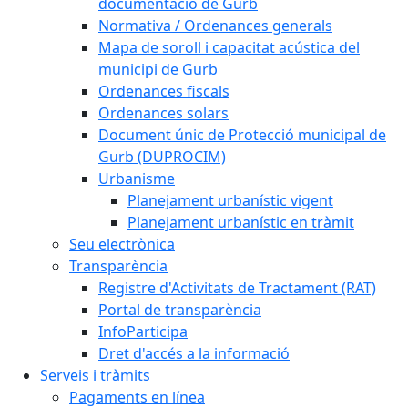
documentació de Gurb
Normativa / Ordenances generals
Mapa de soroll i capacitat acústica del
municipi de Gurb
Ordenances fiscals
Ordenances solars
Document únic de Protecció municipal de
Gurb (DUPROCIM)
Urbanisme
Planejament urbanístic vigent
Planejament urbanístic en tràmit
Seu electrònica
Transparència
Registre d'Activitats de Tractament (RAT)
Portal de transparència
InfoParticipa
Dret d'accés a la informació
Serveis i tràmits
Pagaments en línea