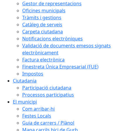
Gestor de representacions
Oficines municipals
Tràmits i gestions
Catàleg de serveis
Carpeta ciutadana
Notificacions electròniques
Validació de documents emesos signats
electrònicament
Factura electrònica
Finestreta Única Empresarial (FUE)
Impostos
Ciutadania
Participació ciutadana
Processos participatius
El municipi
Com arribar-hi
Festes Locals
Guia de carrers / Plànol
Mapa carrils bici de Gurb