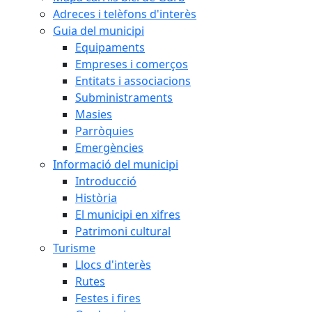
Adreces i telèfons d'interès
Guia del municipi
Equipaments
Empreses i comerços
Entitats i associacions
Subministraments
Masies
Parròquies
Emergències
Informació del municipi
Introducció
Història
El municipi en xifres
Patrimoni cultural
Turisme
Llocs d'interès
Rutes
Festes i fires