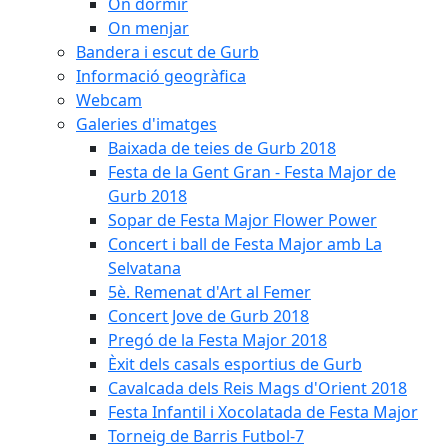
On dormir
On menjar
Bandera i escut de Gurb
Informació geogràfica
Webcam
Galeries d'imatges
Baixada de teies de Gurb 2018
Festa de la Gent Gran - Festa Major de
Gurb 2018
Sopar de Festa Major Flower Power
Concert i ball de Festa Major amb La
Selvatana
5è. Remenat d'Art al Femer
Concert Jove de Gurb 2018
Pregó de la Festa Major 2018
Èxit dels casals esportius de Gurb
Cavalcada dels Reis Mags d'Orient 2018
Festa Infantil i Xocolatada de Festa Major
Torneig de Barris Futbol-7