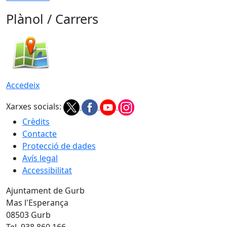
Plànol / Carrers
Accedeix
Xarxes socials:
Crèdits
Contacte
Protecció de dades
Avís legal
Accessibilitat
Ajuntament de Gurb
Mas l'Esperança
08503 Gurb
Tel. 938 860 166