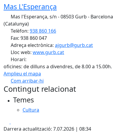
Mas L'Esperança
Mas l'Esperança, s/n - 08503 Gurb - Barcelona
(Catalunya)
Telèfon:
938 860 166
Fax: 938 860 047
Adreça electrònica:
ajgurb@gurb.cat
Lloc web:
www.gurb.cat
Horari:
oficines: de dilluns a divendres, de 8.00 a 15.00h.
Amplieu el mapa
Com arribar-hi
Leaflet
| ©
OpenStreetMap
contributors
Contingut relacionat
+
Temes
−
Cultura
Facebook
X
Darrera actualització: 7.07.2026 | 08:34