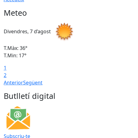
Meteo
Divendres, 7 d’agost
D
T.Màx: 36°
T
T.Min: 17°
T
1
T
2
Anterior
Següent
Butlletí digital
Subscriu-te