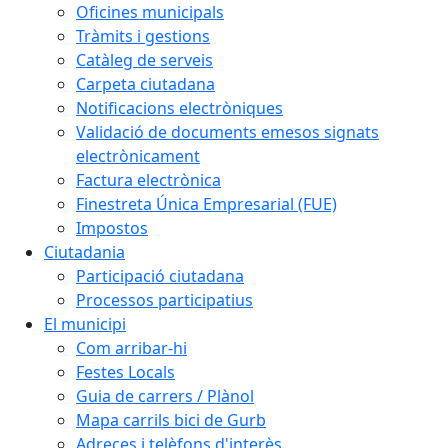
Oficines municipals
Tràmits i gestions
Catàleg de serveis
Carpeta ciutadana
Notificacions electròniques
Validació de documents emesos signats
electrònicament
Factura electrònica
Finestreta Única Empresarial (FUE)
Impostos
Ciutadania
Participació ciutadana
Processos participatius
El municipi
Com arribar-hi
Festes Locals
Guia de carrers / Plànol
Mapa carrils bici de Gurb
Adreces i telèfons d'interès