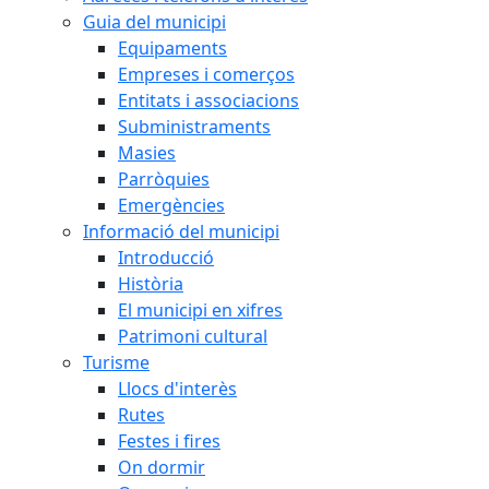
Guia del municipi
Equipaments
Empreses i comerços
Entitats i associacions
Subministraments
Masies
Parròquies
Emergències
Informació del municipi
Introducció
Història
El municipi en xifres
Patrimoni cultural
Turisme
Llocs d'interès
Rutes
Festes i fires
On dormir