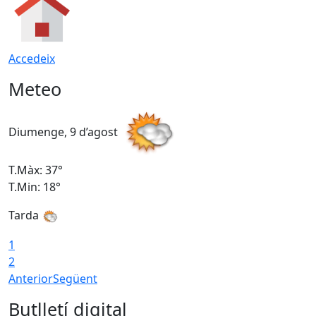
Accedeix
Meteo
Diumenge, 9 d’agost
D
T.Màx: 37°
T
T.Min: 18°
T
Tarda
T
1
2
Anterior
Següent
Butlletí digital