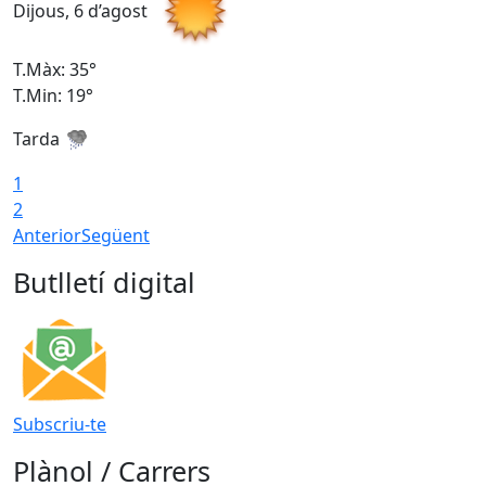
Dijous, 6 d’agost
D
T.Màx: 35°
T
T.Min: 19°
T
Tarda
1
2
Anterior
Següent
Butlletí digital
Subscriu-te
Plànol / Carrers