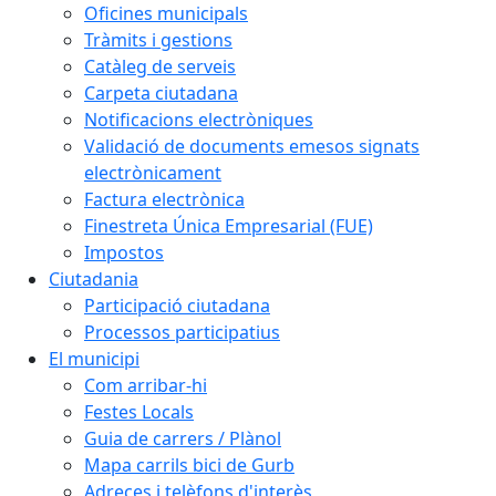
Oficines municipals
Tràmits i gestions
Catàleg de serveis
Carpeta ciutadana
Notificacions electròniques
Validació de documents emesos signats
electrònicament
Factura electrònica
Finestreta Única Empresarial (FUE)
Impostos
Ciutadania
Participació ciutadana
Processos participatius
El municipi
Com arribar-hi
Festes Locals
Guia de carrers / Plànol
Mapa carrils bici de Gurb
Adreces i telèfons d'interès