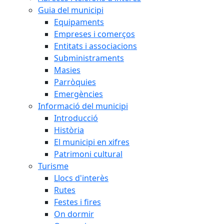
Guia del municipi
Equipaments
Empreses i comerços
Entitats i associacions
Subministraments
Masies
Parròquies
Emergències
Informació del municipi
Introducció
Història
El municipi en xifres
Patrimoni cultural
Turisme
Llocs d'interès
Rutes
Festes i fires
On dormir