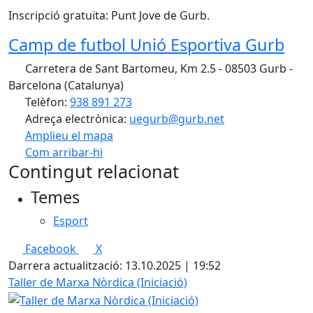
Inscripció gratuïta: Punt Jove de Gurb.
Camp de futbol Unió Esportiva Gurb
Carretera de Sant Bartomeu, Km 2.5 - 08503 Gurb -
Barcelona (Catalunya)
Telèfon:
938 891 273
Adreça electrònica:
uegurb@gurb.net
Amplieu el mapa
Com arribar-hi
Leaflet
| ©
OpenStreetMap
contributors
Contingut relacionat
+
Temes
−
Esport
Facebook
X
Darrera actualització: 13.10.2025 | 19:52
Taller de Marxa Nòrdica (Iniciació)