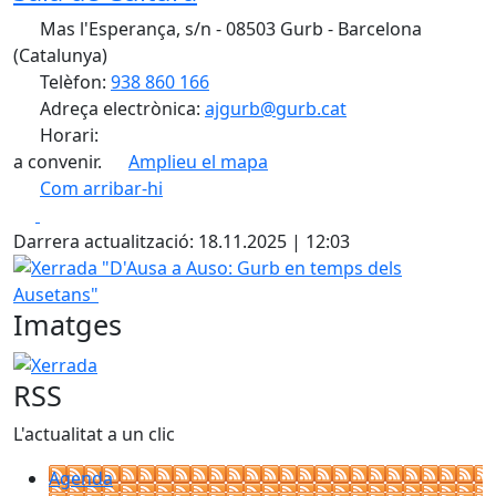
Mas l'Esperança, s/n - 08503 Gurb - Barcelona
(Catalunya)
Telèfon:
938 860 166
Adreça electrònica:
ajgurb@gurb.cat
Horari:
a convenir.
Amplieu el mapa
Com arribar-hi
Leaflet
| ©
OpenStreetMap
contributors
Facebook
X
+
Darrera actualització: 18.11.2025 | 12:03
−
Xerrada "D'Ausa a Auso: Gurb en temps dels Ausetans"
Imatges
Xerrada "D'Ausa a Auso: Gurb en temps dels Ausetans"
RSS
L'actualitat a un clic
Agenda