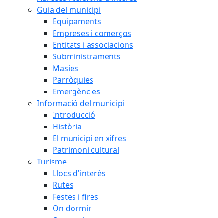
Guia del municipi
Equipaments
Empreses i comerços
Entitats i associacions
Subministraments
Masies
Parròquies
Emergències
Informació del municipi
Introducció
Història
El municipi en xifres
Patrimoni cultural
Turisme
Llocs d'interès
Rutes
Festes i fires
On dormir