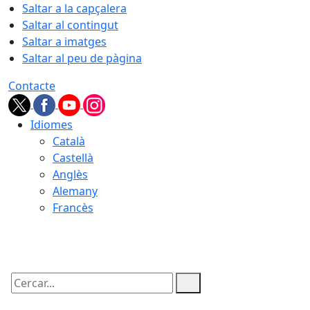
Saltar a la capçalera
Saltar al contingut
Saltar a imatges
Saltar al peu de pàgina
Contacte
Idiomes
Català
Castellà
Anglès
Alemany
Francès
08.08.2026 | 18:09
Cercar: