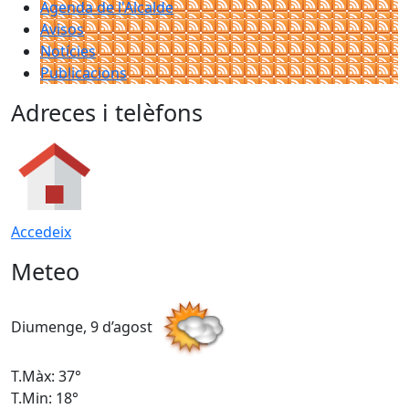
Agenda de l'Alcalde
Avisos
Notícies
Publicacions
Adreces i telèfons
Accedeix
Meteo
Diumenge, 9 d’agost
D
T.Màx: 37°
T
T.Min: 18°
T