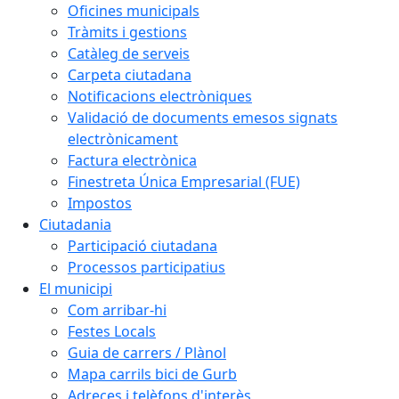
Oficines municipals
Tràmits i gestions
Catàleg de serveis
Carpeta ciutadana
Notificacions electròniques
Validació de documents emesos signats
electrònicament
Factura electrònica
Finestreta Única Empresarial (FUE)
Impostos
Ciutadania
Participació ciutadana
Processos participatius
El municipi
Com arribar-hi
Festes Locals
Guia de carrers / Plànol
Mapa carrils bici de Gurb
Adreces i telèfons d'interès