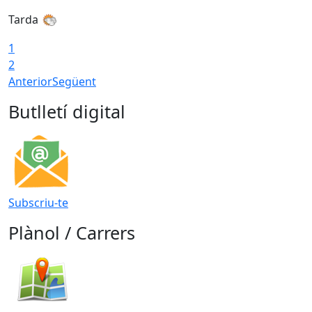
Tarda
T
1
2
Anterior
Següent
Butlletí digital
Subscriu-te
Plànol / Carrers