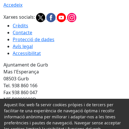
Accedeix
Xarxes socials:
Crèdits
Contacte
Protecció de dades
Avís legal
Accessibilitat
Ajuntament de Gurb
Mas l'Esperança
08503 Gurb
Tel. 938 860 166
Fax 938 860 047
NIF P0809900D
Aquest lloc web fa servir cookies pròpies i de tercers per
Amb la col·laboració de:
facilitar-te una experiència de navegació òptima i recollir
informació anònima per millorar i adaptar-nos a les teves
preferències i pautes de navegació. Navegar sense acceptar
les cookies limitarà la visibilitat i funcions del web.