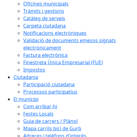
Oficines municipals
Tràmits i gestions
Catàleg de serveis
Carpeta ciutadana
Notificacions electròniques
Validació de documents emesos signats
electrònicament
Factura electrònica
Finestreta Única Empresarial (FUE)
Impostos
Ciutadania
Participació ciutadana
Processos participatius
El municipi
Com arribar-hi
Festes Locals
Guia de carrers / Plànol
Mapa carrils bici de Gurb
Adreces i telèfons d'interès