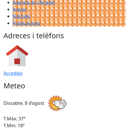
Agenda de l'Alcalde
Avisos
Notícies
Publicacions
Adreces i telèfons
Accedeix
Meteo
Dissabte, 8 d’agost
D
T.Màx: 37°
T
T.Min: 18°
T