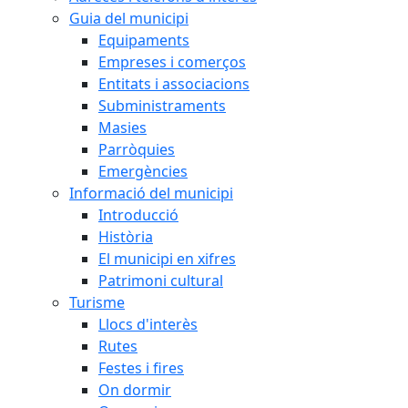
Guia del municipi
Equipaments
Empreses i comerços
Entitats i associacions
Subministraments
Masies
Parròquies
Emergències
Informació del municipi
Introducció
Història
El municipi en xifres
Patrimoni cultural
Turisme
Llocs d'interès
Rutes
Festes i fires
On dormir