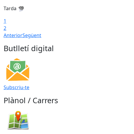
Tarda
T
1
2
Anterior
Següent
Butlletí digital
Subscriu-te
Plànol / Carrers