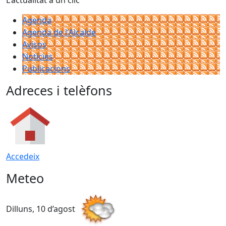
L'actualitat a un clic
Agenda
Agenda de l'Alcalde
Avisos
Notícies
Publicacions
Adreces i telèfons
Accedeix
Meteo
Dilluns, 10 d’agost
D