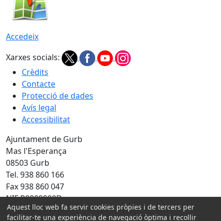
Accedeix
Xarxes socials:
Crèdits
Contacte
Protecció de dades
Avís legal
Accessibilitat
Ajuntament de Gurb
Mas l'Esperança
08503 Gurb
Tel. 938 860 166
Fax 938 860 047
NIF P0809900D
Aquest lloc web fa servir cookies pròpies i de tercers per
Amb la col·laboració de:
facilitar-te una experiència de navegació òptima i recollir