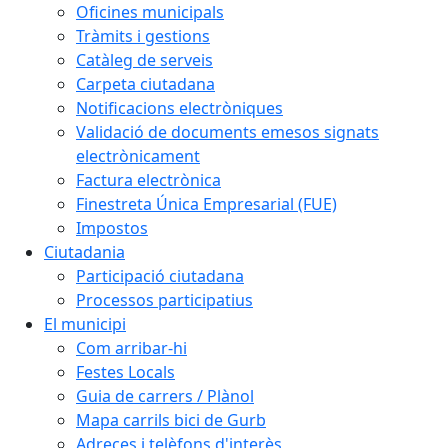
Oficines municipals
Tràmits i gestions
Catàleg de serveis
Carpeta ciutadana
Notificacions electròniques
Validació de documents emesos signats
electrònicament
Factura electrònica
Finestreta Única Empresarial (FUE)
Impostos
Ciutadania
Participació ciutadana
Processos participatius
El municipi
Com arribar-hi
Festes Locals
Guia de carrers / Plànol
Mapa carrils bici de Gurb
Adreces i telèfons d'interès