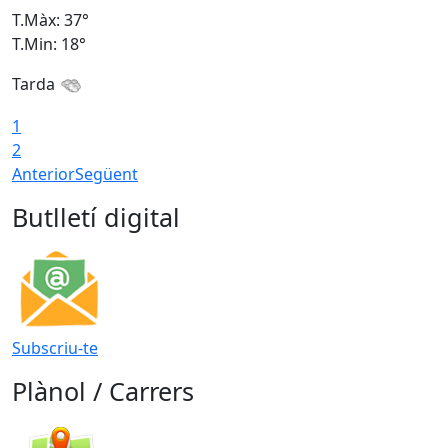
T.Màx: 37°
T
T.Min: 18°
T
Tarda
T
1
2
Anterior
Següent
Butlletí digital
Subscriu-te
Plànol / Carrers