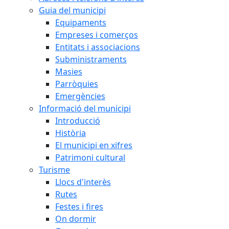
Guia del municipi
Equipaments
Empreses i comerços
Entitats i associacions
Subministraments
Masies
Parròquies
Emergències
Informació del municipi
Introducció
Història
El municipi en xifres
Patrimoni cultural
Turisme
Llocs d'interès
Rutes
Festes i fires
On dormir