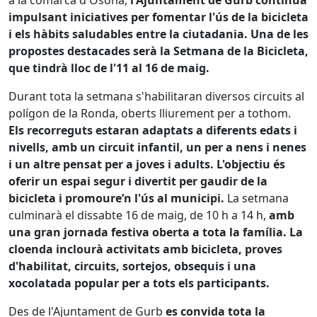
a la comarca d'Osona,
l'Ajuntament de Gurb continua
impulsant iniciatives per fomentar l'ús de la bicicleta
i els hàbits saludables entre la ciutadania. Una de les
propostes destacades serà la Setmana de la Bicicleta,
que tindrà lloc de l'11 al 16 de maig.
Durant tota la setmana s'habilitaran diversos circuits al
polígon de la Ronda, oberts lliurement per a tothom.
Els recorreguts estaran adaptats a diferents edats i
nivells, amb un circuit infantil, un per a nens i nenes
i un altre pensat per a joves i adults. L'objectiu és
oferir un espai segur i divertit per gaudir de la
bicicleta i promoure’n l'ús al municipi.
La setmana
culminarà el dissabte 16 de maig, de 10 h a 14 h,
amb
una gran jornada festiva oberta a tota la família. La
cloenda inclourà activitats amb bicicleta, proves
d'habilitat, circuits, sortejos, obsequis i una
xocolatada popular per a tots els participants.
Des de l'Ajuntament de Gurb
es convida tota la