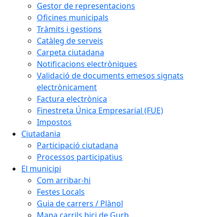
Gestor de representacions
Oficines municipals
Tràmits i gestions
Catàleg de serveis
Carpeta ciutadana
Notificacions electròniques
Validació de documents emesos signats
electrònicament
Factura electrònica
Finestreta Única Empresarial (FUE)
Impostos
Ciutadania
Participació ciutadana
Processos participatius
El municipi
Com arribar-hi
Festes Locals
Guia de carrers / Plànol
Mapa carrils bici de Gurb