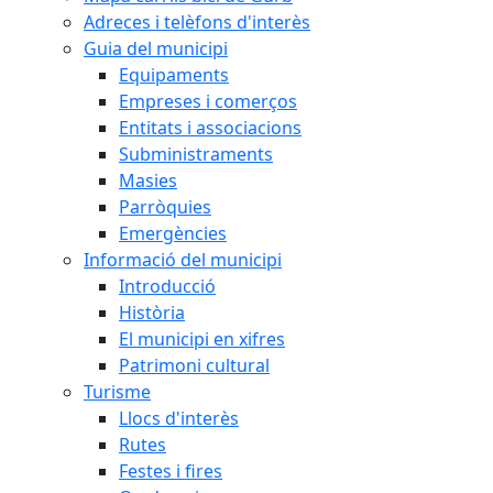
Adreces i telèfons d'interès
Guia del municipi
Equipaments
Empreses i comerços
Entitats i associacions
Subministraments
Masies
Parròquies
Emergències
Informació del municipi
Introducció
Història
El municipi en xifres
Patrimoni cultural
Turisme
Llocs d'interès
Rutes
Festes i fires