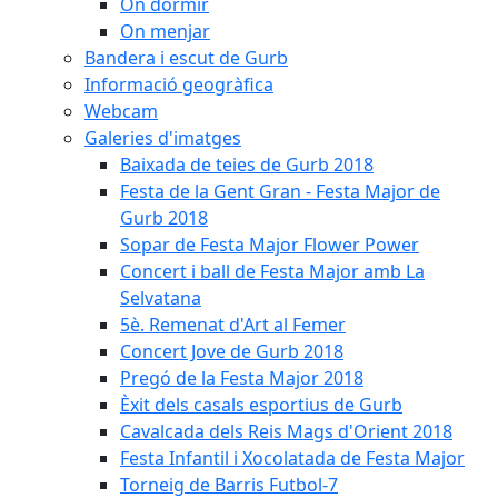
On dormir
On menjar
Bandera i escut de Gurb
Informació geogràfica
Webcam
Galeries d'imatges
Baixada de teies de Gurb 2018
Festa de la Gent Gran - Festa Major de
Gurb 2018
Sopar de Festa Major Flower Power
Concert i ball de Festa Major amb La
Selvatana
5è. Remenat d'Art al Femer
Concert Jove de Gurb 2018
Pregó de la Festa Major 2018
Èxit dels casals esportius de Gurb
Cavalcada dels Reis Mags d'Orient 2018
Festa Infantil i Xocolatada de Festa Major
Torneig de Barris Futbol-7