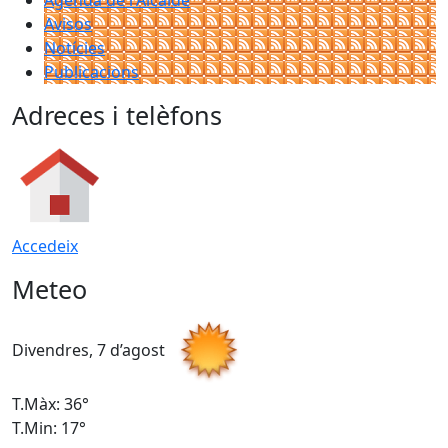
Agenda de l'Alcalde
Avisos
Notícies
Publicacions
Adreces i telèfons
Accedeix
Meteo
Divendres, 7 d’agost
D
T.Màx: 36°
T
T.Min: 17°
T