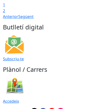
1
T
2
Anterior
Següent
Butlletí digital
Subscriu-te
Plànol / Carrers
Accedeix