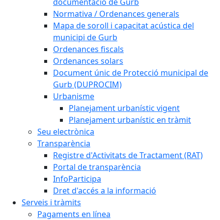
documentació de Gurb
Normativa / Ordenances generals
Mapa de soroll i capacitat acústica del
municipi de Gurb
Ordenances fiscals
Ordenances solars
Document únic de Protecció municipal de
Gurb (DUPROCIM)
Urbanisme
Planejament urbanístic vigent
Planejament urbanístic en tràmit
Seu electrònica
Transparència
Registre d'Activitats de Tractament (RAT)
Portal de transparència
InfoParticipa
Dret d'accés a la informació
Serveis i tràmits
Pagaments en línea