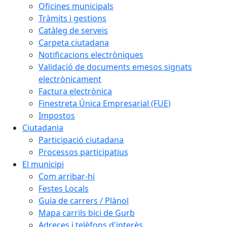
Oficines municipals
Tràmits i gestions
Catàleg de serveis
Carpeta ciutadana
Notificacions electròniques
Validació de documents emesos signats
electrònicament
Factura electrònica
Finestreta Única Empresarial (FUE)
Impostos
Ciutadania
Participació ciutadana
Processos participatius
El municipi
Com arribar-hi
Festes Locals
Guia de carrers / Plànol
Mapa carrils bici de Gurb
Adreces i telèfons d'interès