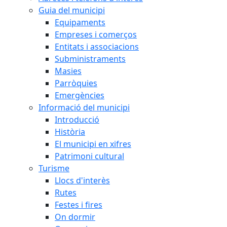
Guia del municipi
Equipaments
Empreses i comerços
Entitats i associacions
Subministraments
Masies
Parròquies
Emergències
Informació del municipi
Introducció
Història
El municipi en xifres
Patrimoni cultural
Turisme
Llocs d'interès
Rutes
Festes i fires
On dormir