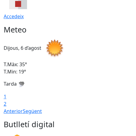
Accedeix
Meteo
Dijous, 6 d’agost
D
T.Màx: 35°
T
T.Min: 19°
T
Tarda
1
2
Anterior
Següent
Butlletí digital