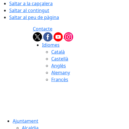
Saltar a la capçalera
Saltar al contingut
Saltar al peu de pàgina
Contacte
Idiomes
Català
Castellà
Anglès
Alemany
Francès
07.08.2026 | 11:25
Ajuntament
Alcaldia