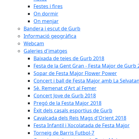
Festes i fires
On dormir
On menjar
Bandera i escut de Gurb
Informació geogràfica
Webcam
Galeries d'imatges
Baixada de teies de Gurb 2018
Festa de la Gent Gran - Festa Major de Gurb
Sopar de Festa Major Flower Power
Concert i ball de Festa Major amb La Selvata
5è. Remenat d'Art al Femer
Concert Jove de Gurb 2018
Pregó de la Festa Major 2018
Èxit dels casals esportius de Gurb
Cavalcada dels Reis Mags d'Orient 2018
Festa Infantil i Xocolatada de Festa Major
Torneig de Barris Futbol-7