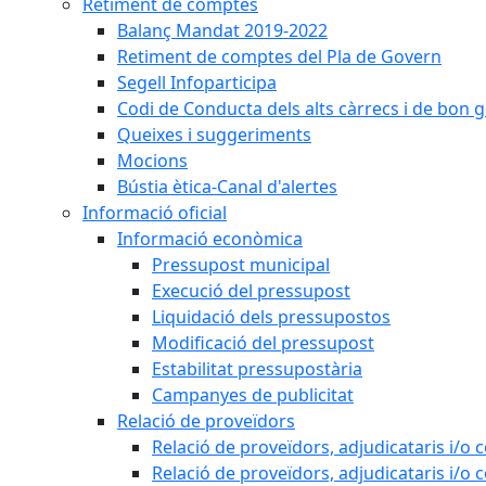
Retiment de comptes
Balanç Mandat 2019-2022
Retiment de comptes del Pla de Govern
Segell Infoparticipa
Codi de Conducta dels alts càrrecs i de bon 
Queixes i suggeriments
Mocions
Bústia ètica-Canal d'alertes
Informació oficial
Informació econòmica
Pressupost municipal
Execució del pressupost
Liquidació dels pressupostos
Modificació del pressupost
Estabilitat pressupostària
Campanyes de publicitat
Relació de proveïdors
Relació de proveïdors, adjudicataris i/o 
Relació de proveïdors, adjudicataris i/o 