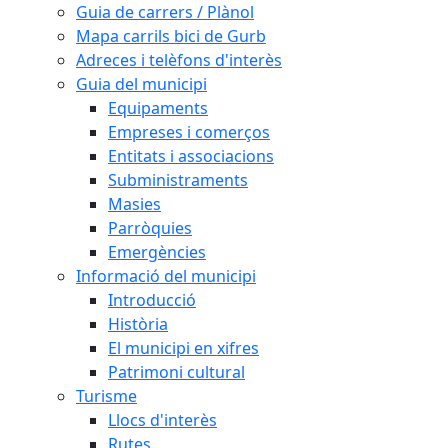
Guia de carrers / Plànol
Mapa carrils bici de Gurb
Adreces i telèfons d'interès
Guia del municipi
Equipaments
Empreses i comerços
Entitats i associacions
Subministraments
Masies
Parròquies
Emergències
Informació del municipi
Introducció
Història
El municipi en xifres
Patrimoni cultural
Turisme
Llocs d'interès
Rutes