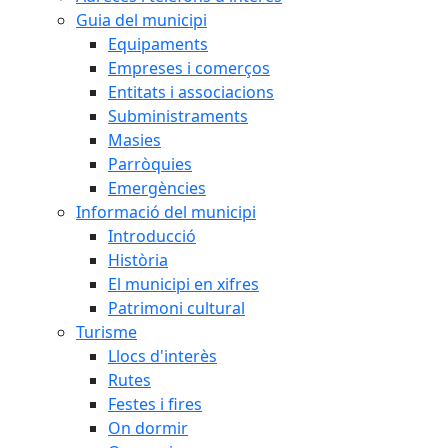
Guia del municipi
Equipaments
Empreses i comerços
Entitats i associacions
Subministraments
Masies
Parròquies
Emergències
Informació del municipi
Introducció
Història
El municipi en xifres
Patrimoni cultural
Turisme
Llocs d'interès
Rutes
Festes i fires
On dormir