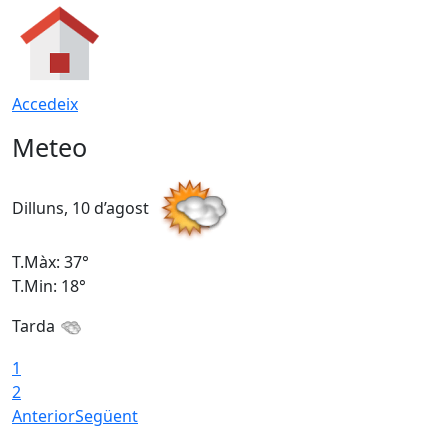
Accedeix
Meteo
Dilluns, 10 d’agost
D
T.Màx: 37°
T
T.Min: 18°
T
Tarda
T
1
2
Anterior
Següent