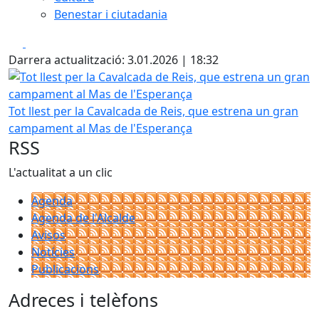
Benestar i ciutadania
Facebook
X
Darrera actualització: 3.01.2026 | 18:32
Tot llest per la Cavalcada de Reis, que estrena un gran 
Tot llest per la Cavalcada de Reis, que estrena un gran
campament al Mas de l'Esperança
RSS
L'actualitat a un clic
Agenda
Agenda de l'Alcalde
Avisos
Notícies
Publicacions
Adreces i telèfons