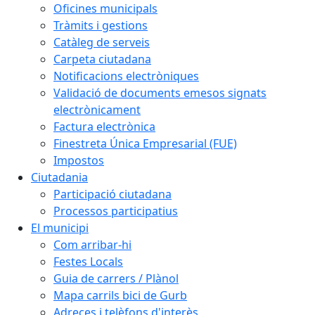
Oficines municipals
Tràmits i gestions
Catàleg de serveis
Carpeta ciutadana
Notificacions electròniques
Validació de documents emesos signats
electrònicament
Factura electrònica
Finestreta Única Empresarial (FUE)
Impostos
Ciutadania
Participació ciutadana
Processos participatius
El municipi
Com arribar-hi
Festes Locals
Guia de carrers / Plànol
Mapa carrils bici de Gurb
Adreces i telèfons d'interès