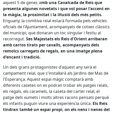
aquest 5 de gener, a
mb una Cavalcada de Reis que
presenta algunes novetats i que vol posar l'accent en
la màgia, la proximitat i la il·lusió dels més petits.
Enguany, la comitiva reial estarà formada pels vehicles
oficials de l'Ajuntament, acompanyats de cotxes clàssics
del municipi, que donaran un toc singular i festiu al
recorregut.
Ses Majestats els Reis d'Orient arribaran
amb carros tirats per cavalls, acompanyats dels
remolcs carregats de regals, en una imatge plena
d'encant i tradició.
Un dels grans protagonistes d'aquest any serà el
campament reial, que s'instal·larà als Jardins del Mas de
l'Esperança. Aquest espai màgic comptarà amb
diferents casetes on es podran trobar els patges reials,
els regals, els caramels, la caseta del carter reial, el
patge dels xumets i molts altres racons pensats perquè
els infants puguin viure una experiència única.
Els Reis
tindran també un espai propi, on els nens i nenes del