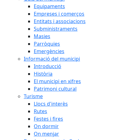
Equipaments
Empreses i comerços
Entitats i associacions
Subministraments
Masies
Parròquies
Emergències
Informació del municipi
Introducció
Història
El municipi en xifres
Patrimoni cultural
Turisme
Llocs d'interès
Rutes
Festes i fires
On dormir
On menjar