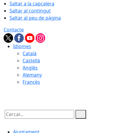
Saltar a la capçalera
Saltar al contingut
Saltar al peu de pàgina
Contacte
Idiomes
Català
Castellà
Anglès
Alemany
Francès
08.08.2026 | 14:23
Cercar:
Ajuntament