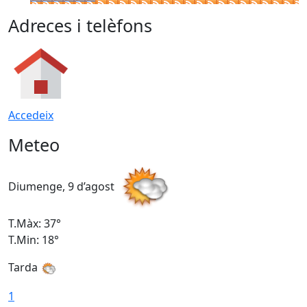
Adreces i telèfons
Accedeix
Meteo
Diumenge, 9 d’agost
D
T.Màx: 37°
T
T.Min: 18°
T
Tarda
T
1