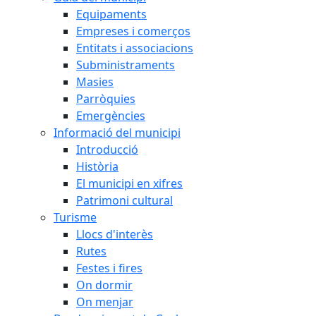
Equipaments
Empreses i comerços
Entitats i associacions
Subministraments
Masies
Parròquies
Emergències
Informació del municipi
Introducció
Història
El municipi en xifres
Patrimoni cultural
Turisme
Llocs d'interès
Rutes
Festes i fires
On dormir
On menjar