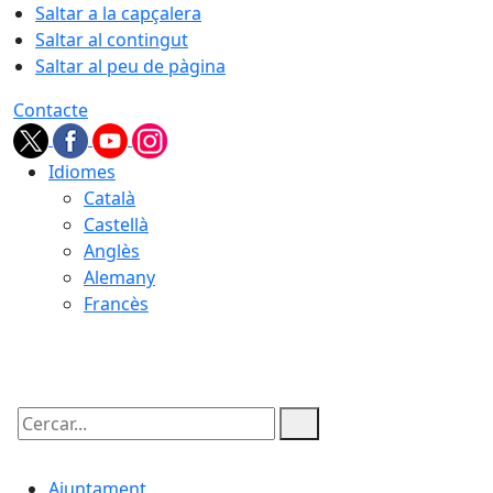
Saltar a la capçalera
Saltar al contingut
Saltar al peu de pàgina
Contacte
Idiomes
Català
Castellà
Anglès
Alemany
Francès
09.08.2026 | 06:57
Cercar:
Ajuntament