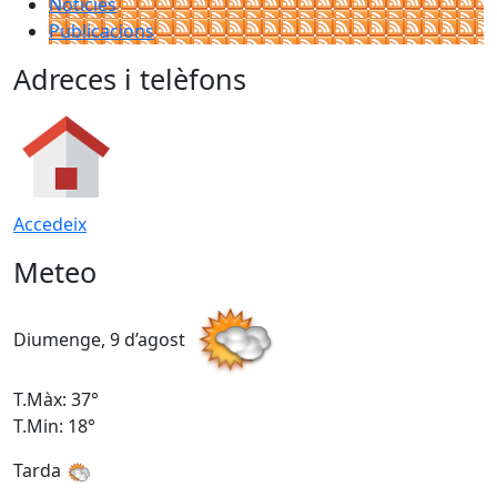
Notícies
Publicacions
Adreces i telèfons
Accedeix
Meteo
Diumenge, 9 d’agost
D
T.Màx: 37°
T
T.Min: 18°
T
Tarda
T