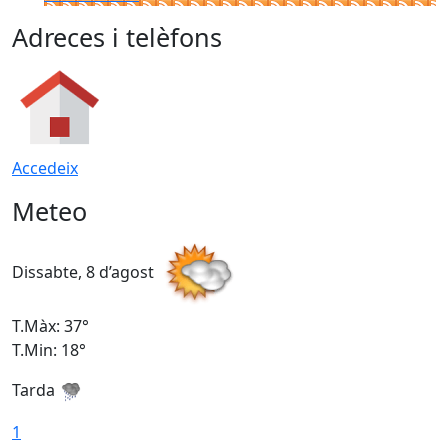
Adreces i telèfons
Accedeix
Meteo
Dissabte, 8 d’agost
D
T.Màx: 37°
T
T.Min: 18°
T
Tarda
T
1