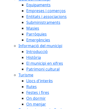
Equipaments
Empreses i comerços
Entitats i associacions
Subministraments
Masies
Parròquies
Emergències
Informació del municipi
Introducció
Història
El municipi en xifres
Patrimoni cultural
Turisme
Llocs d'interès
Rutes
Festes i fires
On dormir
On menjar