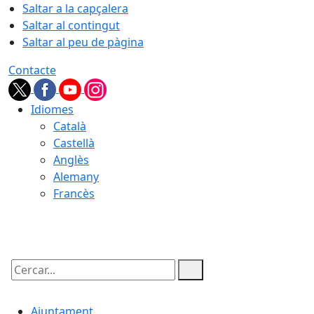
Saltar a la capçalera
Saltar al contingut
Saltar al peu de pàgina
Contacte
Idiomes
Català
Castellà
Anglès
Alemany
Francès
07.08.2026 | 15:54
Cercar:
Ajuntament