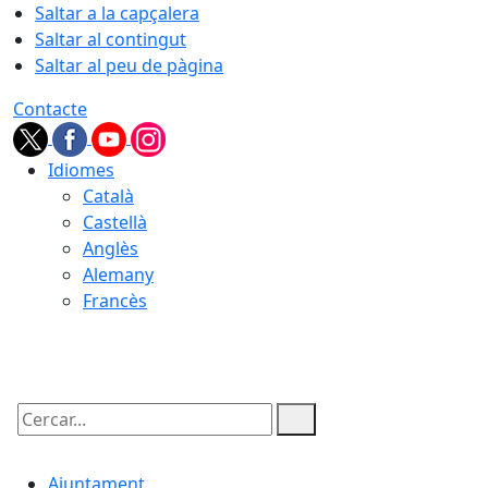
Saltar a la capçalera
Saltar al contingut
Saltar al peu de pàgina
Contacte
Idiomes
Català
Castellà
Anglès
Alemany
Francès
09.08.2026 | 11:33
Cercar:
Ajuntament