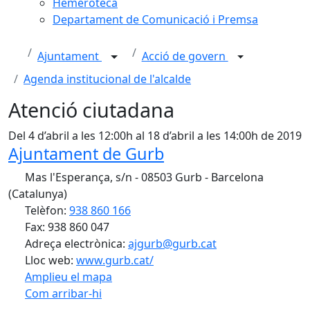
Hemeroteca
Departament de Comunicació i Premsa
Ajuntament
Acció de govern
Agenda institucional de l'alcalde
Atenció ciutadana
Del 4 d’abril a les 12:00h al 18 d’abril a les 14:00h de 2019
Ajuntament de Gurb
Mas l'Esperança, s/n - 08503 Gurb - Barcelona
(Catalunya)
Telèfon:
938 860 166
Fax: 938 860 047
Adreça electrònica:
ajgurb@gurb.cat
Lloc web:
www.gurb.cat/
Amplieu el mapa
Com arribar-hi
Leaflet
| ©
OpenStreetMap
contributors
Facebook
X