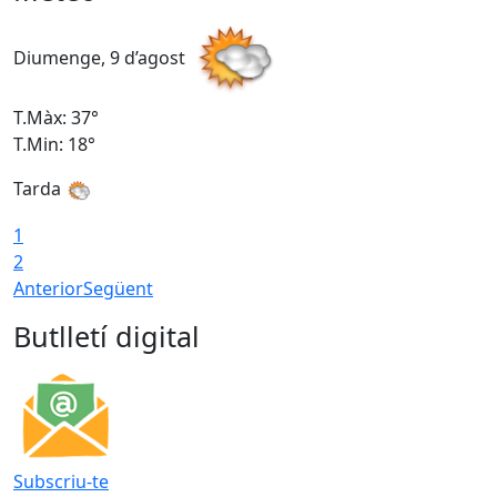
Diumenge, 9 d’agost
D
T.Màx: 37°
T
T.Min: 18°
T
Tarda
T
1
2
Anterior
Següent
Butlletí digital
Subscriu-te