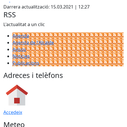
+
Darrera actualització: 15.03.2021 | 12:27
−
RSS
L'actualitat a un clic
Agenda
Agenda de l'Alcalde
Avisos
Notícies
Publicacions
Adreces i telèfons
Accedeix
Meteo