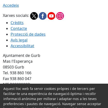
Accedeix
Xarxes socials:
Crèdits
Contacte
Protecció de dades
Avís legal
Accessibilitat
Ajuntament de Gurb
Mas l'Esperança
08503 Gurb
Tel. 938 860 166
Fax 938 860 047
NIF P0809900D
Aquest lloc web fa servir cookies pròpies i de tercers per
facilitar-te una experiència de navegació òptima i recollir
Amb la col·laboració de:
informació anònima per millorar i adaptar-nos a les teves
preferències i pautes de navegació. Navegar sense acceptar