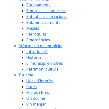
Equipaments
Empreses i comerços
Entitats i associacions
Subministraments
Masies
Parròquies
Emergències
Informació del municipi
Introducció
Història
El municipi en xifres
Patrimoni cultural
Turisme
Llocs d'interès
Rutes
Festes i fires
On dormir
On menjar