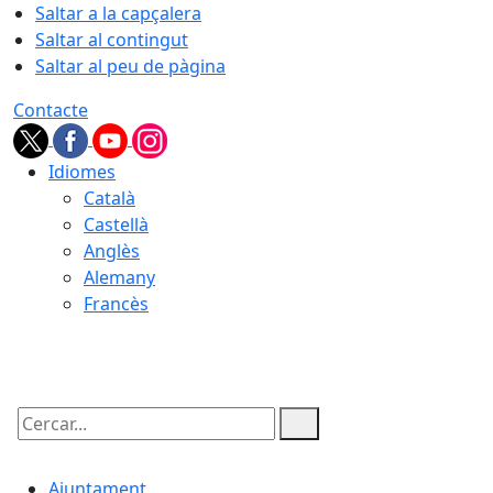
Saltar a la capçalera
Saltar al contingut
Saltar al peu de pàgina
Contacte
Idiomes
Català
Castellà
Anglès
Alemany
Francès
06.08.2026 | 21:32
Cercar:
Ajuntament