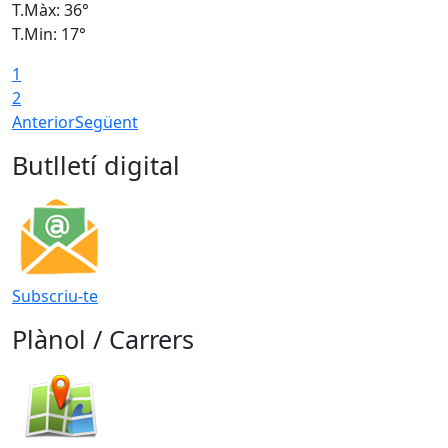
T.Màx: 36°
T
T.Min: 17°
T
1
T
2
Anterior
Següent
Butlletí digital
Subscriu-te
Plànol / Carrers