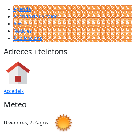
Agenda
Agenda de l'Alcalde
Avisos
Notícies
Publicacions
Adreces i telèfons
Accedeix
Meteo
Divendres, 7 d’agost
D