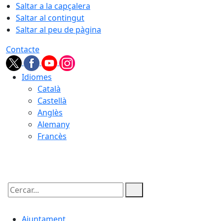
Saltar a la capçalera
Saltar al contingut
Saltar al peu de pàgina
Contacte
Idiomes
Català
Castellà
Anglès
Alemany
Francès
07.08.2026 | 16:52
Cercar:
Ajuntament