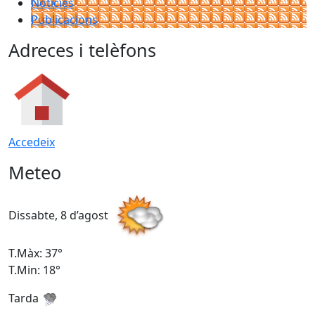
Notícies
Publicacions
Adreces i telèfons
Accedeix
Meteo
Dissabte, 8 d’agost
D
T.Màx: 37°
T
T.Min: 18°
T
Tarda
T