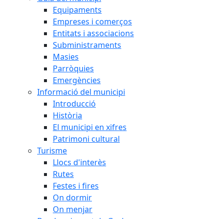
Equipaments
Empreses i comerços
Entitats i associacions
Subministraments
Masies
Parròquies
Emergències
Informació del municipi
Introducció
Història
El municipi en xifres
Patrimoni cultural
Turisme
Llocs d'interès
Rutes
Festes i fires
On dormir
On menjar