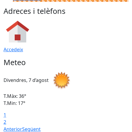
Adreces i telèfons
Accedeix
Meteo
Divendres, 7 d’agost
D
T.Màx: 36°
T
T.Min: 17°
T
1
T
2
Anterior
Següent