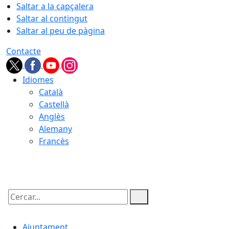
Saltar a la capçalera
Saltar al contingut
Saltar al peu de pàgina
Contacte
Idiomes
Català
Castellà
Anglès
Alemany
Francès
07.08.2026 | 00:58
Cercar:
Ajuntament