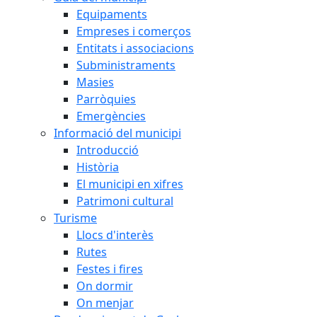
Equipaments
Empreses i comerços
Entitats i associacions
Subministraments
Masies
Parròquies
Emergències
Informació del municipi
Introducció
Història
El municipi en xifres
Patrimoni cultural
Turisme
Llocs d'interès
Rutes
Festes i fires
On dormir
On menjar